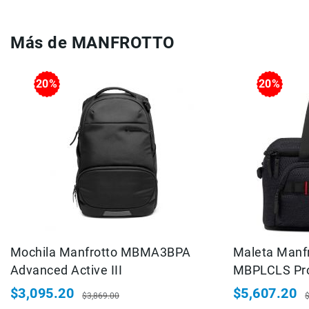
Consolas
Audio
Más de MANFROTTO
Video
Audio
20%
20%
y
Video
Impresión
Impresoras
Plotters
Consumibles
Servicio
Marcas
AZDEN
Mochila Manfrotto MBMA3BPA
Maleta Manfr
BLACKRAPID
Advanced Active III
MBPLCLS Pro
CARRY
SPEED
$3,095.20
$5,607.20
$3,869.00
Precio
Precio
Precio
P