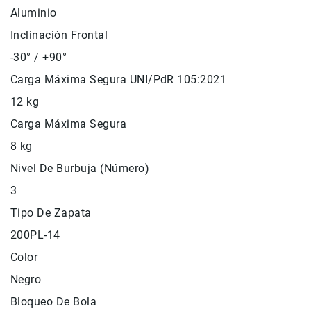
de
Aluminio
intercomunicación
Inclinación Frontal
Kits
-30° / +90°
Videolamparas
Carga Máxima Segura UNI/PdR 105:2021
Switcheras
12 kg
de
video
Carga Máxima Segura
Cine
8 kg
Cinema
Nivel De Burbuja (Número)
Lentes
para
3
Cine
Tipo De Zapata
Rigs
200PL-14
Monitores
Color
Camaras
de
Negro
Cine
Bloqueo De Bola
Kits