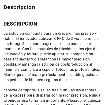
Cuidados
Descripcion
y
Mantenimiento
Kits
DESCRIPCION
Marco
La solución compacta para un disparo más preciso y
Accesorios
fiable. El innovador cabezal X-PRO de 3 vías permite a
de
montaje
los fotógrafos crear imágenes excepcionales en el
Abrazaderas
momento. Con los controles de fricción en los ejes de
inclinación y retrato, puede ajustar su composición
Magic
para encuadrar y disparar con la mayor precisión
Arms
posible. Mantenga la edición de postproducción al
Kits
mínimo y comience a esperar fotos más profesionales.
Conferencia
Mantenga su cámara perfectamente estable gracias a
las perillas de bloqueo seguras de este
Audio
Grabadoras
cabezal de trípode. Usa las tres burbujas niveladoras
Micrófonos
de la cabeza para disparar con mayor precisión. Nunca
Micrófonos
te pierdas esa toma tan importante. Plegado, el cabezal
lavalier