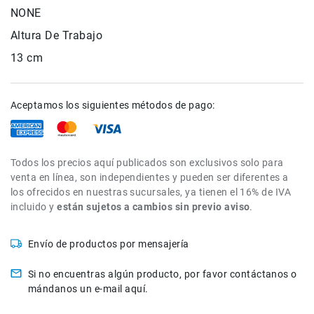
Correas
NONE
Flashes
Altura De Trabajo
e
13 cm
Iluminación
Lámparas
portátiles
Aceptamos los siguientes métodos de pago:
Accesorios
para
Fotografía
Empuñadora
y
Todos los precios aquí publicados son exclusivos solo para
Grip
venta en línea, son independientes y pueden ser diferentes a
los ofrecidos en nuestras sucursales, ya tienen el 16% de IVA
Kits
incluido y
están sujetos a cambios sin previo aviso
.
Tripiés
y
Envío de productos por mensajería
Monopiés
Cabeza
Si no encuentras algún producto, por favor contáctanos o
Kits
mándanos un e-mail aquí.
Accesorios