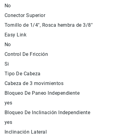
No
Accesorios
Conector Superior
Fotografía
Cámaras
Tornillo de 1/4", Rosca hembra de 3/8"
Mirrorless
Easy Link
Reflex
No
(DSLR)
Control De Fricción
Compactas
Fullframe
Si
Instantáneas
Tipo De Cabeza
Lentes
Cabeza de 3 movimientos
APS-
Bloqueo De Paneo Independiente
C
yes
Fullframe
Mirrorless
Bloqueo De Inclinación Independiente
DSLR
yes
Accesorios
Inclinación Lateral