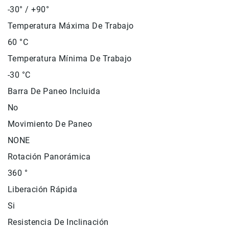
Filtros
-30° / +90°
Kits
Temperatura Máxima De Trabajo
Accesorios
Baterías
60 °C
y
Temperatura Mínima De Trabajo
Cargadores
-30 °C
Memorias
y
Barra De Paneo Incluida
Almacenamiento
No
Lectores
Estuches,
Movimiento De Paneo
Mochilas
NONE
y
Maletas
Rotación Panorámica
Fundas
360 °
y
Liberación Rápida
protectores
Correas
Si
Accesorios
Resistencia De Inclinación
para