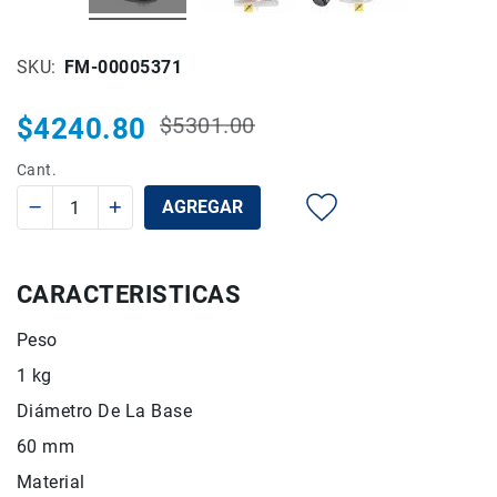
Rieles
ó
SKU
FM-00005371
Sliders
Monitores
$4240.80
$5301.00
de
Precio
Precio
Campo
habitual
especial
Cant.
y
Viewfinders
AGREGAR
Otros
Accesorios
Cuidados
CARACTERISTICAS
y
Mantenimiento
Peso
Follow
1 kg
Focus
Diámetro De La Base
Accesorios
de
60 mm
acción
Material
Sistemas