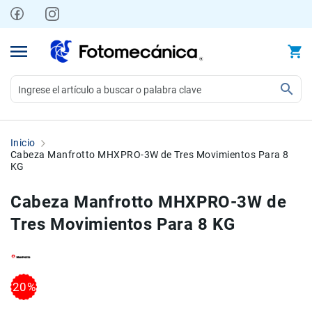
Ir
al
contenido
Video
Videocámaras
Inicio
Profesionales
Cabeza Manfrotto MHXPRO-3W de Tres Movimientos Para 8
KG
Compactas
y
Cabeza Manfrotto MHXPRO-3W de
semiprofesionales
Tres Movimientos Para 8 KG
Acción
y
Deportes
Kits
Skip
Skip
20%
Monitores
to
to
Accesorios
the
the