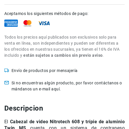
de
intercomunicación
Aceptamos los siguientes métodos de pago:
Kits
Videolamparas
Switcheras
Todos los precios aquí publicados son exclusivos solo para
de
venta en línea, son independientes y pueden ser diferentes a
video
los ofrecidos en nuestras sucursales, ya tienen el 16% de IVA
incluido y
están sujetos a cambios sin previo aviso
.
Cine
Cinema
Envío de productos por mensajería
Lentes
para
Cine
Si no encuentras algún producto, por favor contáctanos o
mándanos un e-mail aquí.
Rigs
Monitores
Descripcion
Camaras
de
Cine
El
Cabezal de video Nitrotech 608 y trípie de aluminio
Twin MS
cuenta con un sistema de contrapeso
Kits