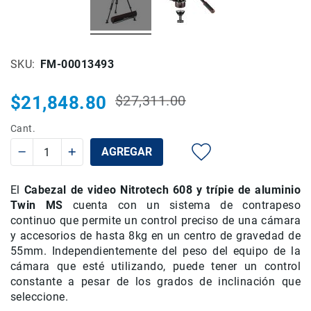
Rieles
ó
Sliders
SKU
FM-00013493
Monitores
de
Campo
$21,848.80
$27,311.00
Precio
y
Precio
habitual
Viewfinders
especial
Cant.
Otros
AGREGAR
Accesorios
Cuidados
El
Cabezal de video Nitrotech 608 y trípie de aluminio
y
Mantenimiento
Twin MS
cuenta con un sistema de contrapeso
continuo que permite un control preciso de una cámara
Follow
y accesorios de hasta 8kg en un centro de gravedad de
Focus
55mm. Independientemente del peso del equipo de la
Accesorios
cámara que esté utilizando, puede tener un control
de
constante a pesar de los grados de inclinación que
acción
seleccione.
Sistemas