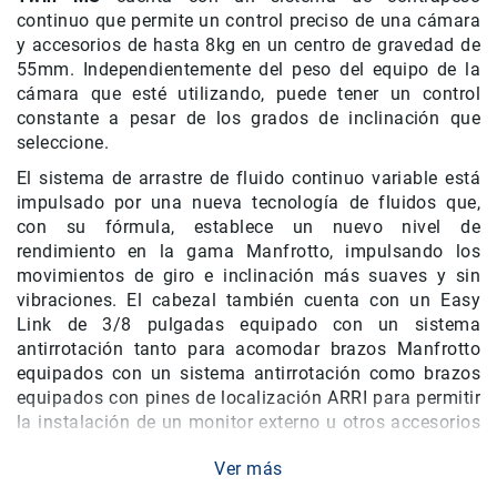
continuo que permite un control preciso de una cámara
Accesorios
y accesorios de hasta 8kg en un centro de gravedad de
Fotografía
55mm. Independientemente del peso del equipo de la
Cámaras
cámara que esté utilizando, puede tener un control
Mirrorless
constante a pesar de los grados de inclinación que
seleccione.
Reflex
(DSLR)
El sistema de arrastre de fluido continuo variable está
Compactas
impulsado por una nueva tecnología de fluidos que,
con su fórmula, establece un nuevo nivel de
Fullframe
rendimiento en la gama Manfrotto, impulsando los
Instantáneas
movimientos de giro e inclinación más suaves y sin
Lentes
vibraciones. El cabezal también cuenta con un Easy
APS-
Link de 3/8 pulgadas equipado con un sistema
C
antirrotación tanto para acomodar brazos Manfrotto
equipados con un sistema antirrotación como brazos
Fullframe
equipados con pines de localización ARRI para permitir
Mirrorless
la instalación de un monitor externo u otros accesorios
DSLR
de forma segura.
Ver más
Accesorios
El mecanismo de bloqueo lateral del accesorio de placa