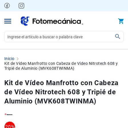
Ir
al
contenido
Video
Videocámaras
Inicio
Profesionales
Kit de Vídeo Manfrotto con Cabeza de Vídeo Nitrotech 608 y
Tripié de Aluminio (MVK608TWINMA)
Compactas
y
Kit de Vídeo Manfrotto con Cabeza
semiprofesionales
de Vídeo Nitrotech 608 y Tripié de
Acción
y
Aluminio (MVK608TWINMA)
Deportes
Kits
Monitores
Skip
Skip
Accesorios
20%