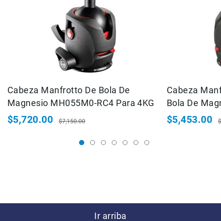
Correas
Flashes
e
Iluminación
Lámparas
portátiles
Accesorios
para
Cabeza Manfrotto De Bola De
Cabeza Man
Fotografía
Magnesio MH055M0-RC4 Para 4KG
Bola De Mag
Empuñadora
y
$5,720.00
$5,453.00
$7,150.00
Grip
Precio
Precio
Precio
P
especial
habitual
especial
h
Kits
Tripiés
y
Monopiés
Cabeza
Kits
Accesorios
Ir arriba