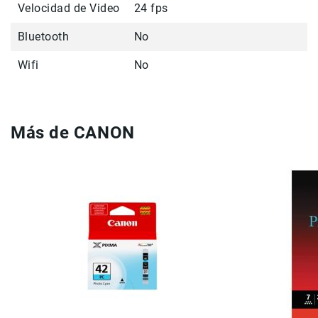
Utiliza el modelo de batería LP-E17
Velocidad de Video
24 fps
Correas
Flashes
Bluetooth
No
e
Iluminación
Wifi
No
Lámparas
portátiles
Accesorios
para
Más de CANON
Fotografía
Empuñadora
y
Grip
Kits
Tripiés
y
Monopiés
Cabeza
Kits
Accesorios