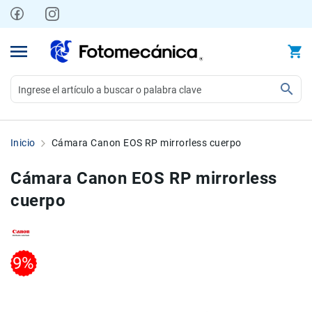
Ir
al
contenido
Video
Videocámaras
Inicio
Cámara Canon EOS RP mirrorless cuerpo
Profesionales
Compactas
Cámara Canon EOS RP mirrorless
y
cuerpo
semiprofesionales
Acción
y
Deportes
Skip
Skip
9%
to
to
Kits
the
the
Monitores
end
beginning
Accesorios
of
of