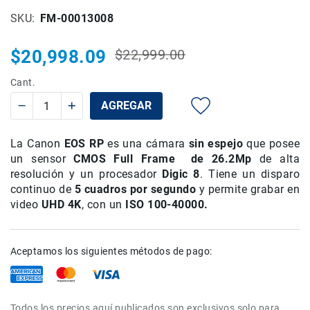
Rieles
SKU
FM-00013008
ó
Sliders
$20,998.09
$22,999.00
Precio
Precio
Monitores
habitual
especial
de
Cant.
Campo
AGREGAR
y
Viewfinders
Otros
La Canon
EOS RP
es una cámara
sin espejo
que posee
Accesorios
un sensor
CMOS Full Frame de 26.2Mp
de alta
resolución y un procesador
Digic 8
. Tiene un disparo
Cuidados
continuo de
5 cuadros por segundo
y permite grabar en
y
Mantenimiento
video
UHD 4K
, con un
ISO 100-40000.
Follow
Focus
Aceptamos los siguientes métodos de pago:
Accesorios
de
acción
Sistemas
Todos los precios aquí publicados son exclusivos solo para