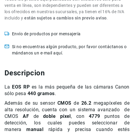
de
venta en línea, son independientes y pueden ser diferentes a
intercomunicación
los ofrecidos en nuestras sucursales, ya tienen el 16% de IVA
incluido y
están sujetos a cambios sin previo aviso
.
Kits
Videolamparas
Envío de productos por mensajería
Switcheras
de
Si no encuentras algún producto, por favor contáctanos o
video
mándanos un e-mail aquí.
Cine
Cinema
Descripcion
Lentes
para
Cine
La
EOS RP
es la más pequeña de las cámaras Canon
sólo pesa
440 gramos
.
Rigs
Además de su sensor
CMOS
de
26.2
megapíxeles de
Monitores
alta resolución, cuenta con un sistema avanzado de
Camaras
CMOS
AF
de
doble píxel
, con
4779
puntos de
de
detección, los cuales puedes seleccionar de
Cine
manera
manual
rápida y precisa cuando estés
Kits