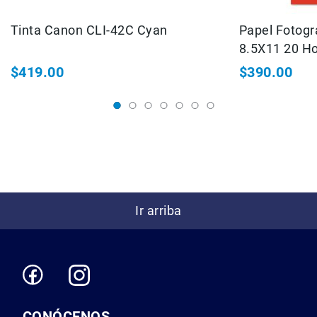
Cuidados
y
Tinta Canon CLI-42C Cyan
Papel Fotogr
Mantenimiento
8.5X11 20 Ho
Kits
$419.00
$390.00
Marco
Accesorios
de
montaje
Abrazaderas
Magic
Arms
Kits
Ir arriba
Conferencia
Audio
Grabadoras
Micrófonos
Micrófonos
lavalier
CONÓCENOS