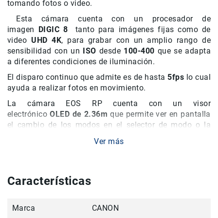
tomando fotos o video.
Accesorios
Esta cámara cuenta con un procesador de
Fotografía
imagen
DIGIC 8
tanto para imágenes fijas como de
Cámaras
video
UHD 4K
, para grabar con un amplio rango de
Mirrorless
sensibilidad con un
ISO
desde
100-400
que se adapta
a diferentes condiciones de iluminación.
Reflex
(DSLR)
El disparo continuo que admite es de hasta
5fps
lo cual
Compactas
ayuda a realizar fotos en movimiento.
Fullframe
La cámara EOS RP cuenta con un visor
electrónico
OLED de 2.36m
que permite ver en pantalla
Instantáneas
el cambio de los modos en el selector de modo o la
Lentes
modificación de las configuraciones como puede
APS-
Ver más
alterar la imagen que vas a capturar.
C
La EOS RP posee monitor
LCD
de pantalla
Fullframe
táctil
abatible
de
3.040.0m
de punto de
3.0
para
Características
Mirrorless
facilitar la visualización a la hora de tomar fotos o
video.
DSLR
Marca
CANON
Accesorios
También cuenta con
Wi-Fi
, y
Bluetooth,
para la