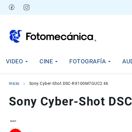
Ir
al
contenido
V
VIDEO
CINE
FOTOGRAFÍA
AU
i
d
e
o
Inicio
Sony Cyber-Shot DSC-RX100M7GUC2 4k
C
i
Sony Cyber-Shot D
n
e
F
o
t
Skip
Skip