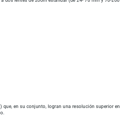
a dos lentes de zoom estándar (de 24- 70 mm y 70-200
) que, en su conjunto, logran una resolución superior en
vo.