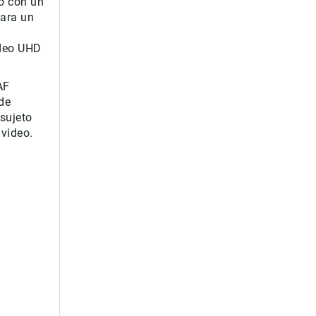
o con un
ara un
a
ideo UHD
AF
de
 sujeto
video.