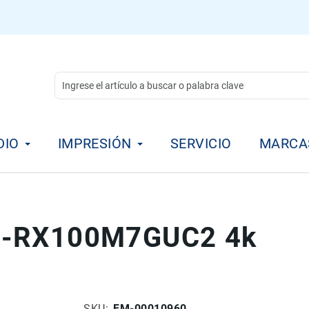
DIO
IMPRESIÓN
SERVICIO
MARCA
SC-RX100M7GUC2 4k
SKU
FM-00010960