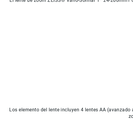
El lente de zoom ZEISS® Vario-Sonnar T* 24-200mm1 c
Los elemento del lente incluyen 4 lentes AA (avanzado a
zo