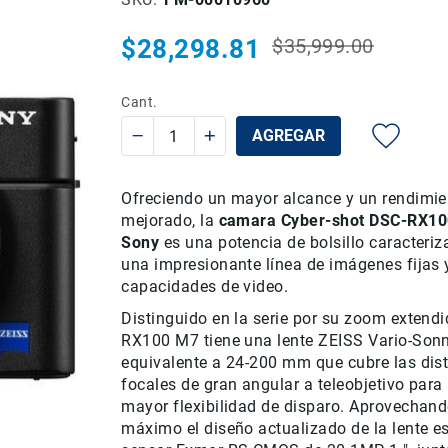
$28,298.81
$35,999.00
Precio
Precio
habitual
especial
Cant.
AGREGAR
Ofreciendo un mayor alcance y un rendimie
mejorado, la
camara Cyber-shot DSC-RX10
Sony
es una potencia de bolsillo caracteriz
una impresionante línea de imágenes fijas 
capacidades de video.
Distinguido en la serie por su zoom extendi
RX100 M7 tiene una lente ZEISS Vario-Son
equivalente a 24-200 mm que cubre las dis
focales de gran angular a teleobjetivo para
mayor flexibilidad de disparo. Aprovechand
máximo el diseño actualizado de la lente es