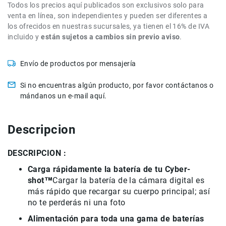
Todos los precios aquí publicados son exclusivos solo para
de
venta en línea, son independientes y pueden ser diferentes a
intercomunicación
los ofrecidos en nuestras sucursales, ya tienen el 16% de IVA
Kits
incluido y
están sujetos a cambios sin previo aviso
.
Videolamparas
Switcheras
Envío de productos por mensajería
de
video
Si no encuentras algún producto, por favor contáctanos o
mándanos un e-mail aquí.
Cine
Cinema
Lentes
Descripcion
para
Cine
DESCRIPCION :
Rigs
Carga rápidamente la batería de tu Cyber-
Monitores
shot™
Cargar la batería de la cámara digital es
Camaras
más rápido que recargar su cuerpo principal; así
de
no te perderás ni una foto
Cine
Alimentación para toda una gama de baterías
Kits