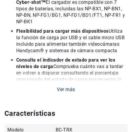
Cyber-shot™
El cargador es compatible con 7
Accesorios
tipos de baterías, incluidas las NP-BX1, NP-BN1,
NP-BN, NP-FG1/BG1, NP-FD1/BD1/FT1, NP-FR1 y
Fotografía
NP-BK1
Cámaras
Mirrorless
Flexibilidad para cargar más dispositivos
Utiliza
la función de carga por USB y el cable micro USB
Reflex
(DSLR)
incluido para alimentar también videocámaras
Handycam® y sistemas de cámara compacta
Compactas
Consulta el indicador de estado para ver los
Fullframe
niveles de carga
Comprueba cuánto vas a tardar
Instantáneas
en volver a disparar consultando el porcentaje
Lentes
aproximado del estado de carga que muestra la
APS-
lámpara indicadora
Ver más
C
OTRAS:
Fullframe
Mirrorless
Batería
Tiempo de carga
Aprox.
De 90-150
min.
Características
DSLR
Consumo de energía
6
W
Accesorios
Alimentación de CA
50/60
Hz
Modelo
BC-TRX