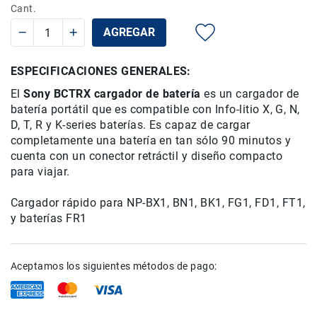
habitual
especial
Cant.
Rieles
ó
AGREGAR
Sliders
Monitores
ESPECIFICACIONES GENERALES:
de
El
Sony
BCTRX
cargador de batería
es
un cargador de
Campo
batería
portátil que
y
es compatible con
Info-
litio
X
, G, N,
Viewfinders
D, T, R y
K
-series
baterías
.
Es
capaz de cargar
completamente una batería
en tan sólo
90 minutos
y
Otros
cuenta con
un conector
retráctil y
diseño compacto
Accesorios
para viajar.
Cuidados
y
Cargador rápido
para NP-
BX1,
BN1
,
BK1
,
FG1
,
FD1
,
FT1
,
Mantenimiento
y baterías
FR1
Follow
Focus
Accesorios
Aceptamos los siguientes métodos de pago:
de
acción
Sistemas