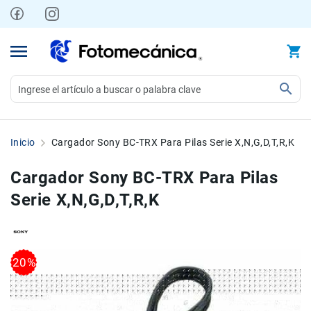
Ir
al
contenido
Video
Videocámaras
Inicio
Cargador Sony BC-TRX Para Pilas Serie X,N,G,D,T,R,K
Profesionales
Compactas
Cargador Sony BC-TRX Para Pilas
y
Serie X,N,G,D,T,R,K
semiprofesionales
Acción
y
Deportes
Skip
Skip
20%
to
to
Kits
the
the
Monitores
end
beginning
Accesorios
of
of