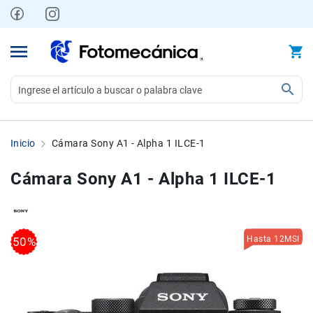
Ir
al
contenido
Video
Videocámaras
Inicio
Cámara Sony A1 - Alpha 1 ILCE-1
Profesionales
Compactas
Cámara Sony A1 - Alpha 1 ILCE-1
y
semiprofesionales
Acción
Skip
Skip
y
Hasta 12MSI
50%
to
to
Deportes
the
the
Kits
end
beginning
of
of
Monitores
the
the
Accesorios