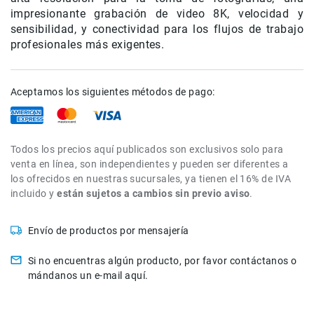
de
impresionante grabación de video 8K, velocidad y
intercomunicación
sensibilidad, y conectividad para los flujos de trabajo
profesionales más exigentes.
Kits
Videolamparas
Switcheras
Aceptamos los siguientes métodos de pago:
de
video
Cine
Todos los precios aquí publicados son exclusivos solo para
Cinema
venta en línea, son independientes y pueden ser diferentes a
Lentes
los ofrecidos en nuestras sucursales, ya tienen el 16% de IVA
para
incluido y
están sujetos a cambios sin previo aviso
.
Cine
Rigs
Envío de productos por mensajería
Monitores
Si no encuentras algún producto, por favor contáctanos o
Camaras
mándanos un e-mail aquí.
de
Cine
Kits