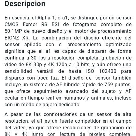
Descripcion
Accesorios
En esencia, el Alpha 1, o a1, se distingue por un sensor
Fotografía
Cámaras
CMOS Exmor RS BSI de fotograma completo de
Mirrorless
50.1MP de nuevo diseño y el motor de procesamiento
BIONZ XR. La combinación del diseño eficiente del
Reflex
sensor apilado con el procesamiento optimizado
(DSLR)
significa que el a1 es capaz de disparar de forma
Compactas
continua a 30 fps a resolución completa, grabación de
Fullframe
video de 8K 30p y 4K 120p a 10 bits, y aún ofrece una
sensibilidad versátil de hasta ISO 102400 para
Instantáneas
disparos con poca luz. El diseño del sensor también
Lentes
incluye un sistema de AF híbrido rápido de 759 puntos,
APS-
que ofrece seguimiento avanzado del sujeto y AF
C
ocular en tiempo real en humanos y animales, incluso
Fullframe
con un modo de pájaro dedicado.
Mirrorless
A pesar de las connotaciones de un sensor de alta
resolución, el a1 es un fuerte competidor en el campo
DSLR
del video, ya que ofrece resoluciones de grabación de
Accesorios
8K y 4K junto con lectura de píxeles completa,