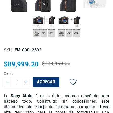
Rieles
ó
Sliders
Monitores
de
Campo
y
Viewfinders
SKU
FM-00012592
Otros
Accesorios
$89,999.20
$178,499.00
Cuidados
Precio
Precio
y
habitual
especial
Cant.
Mantenimiento
Follow
AGREGAR
Focus
Accesorios
La
Sony Alpha 1
es la única cámara diseñada para
de
hacerlo todo. Construido sin concesiones, este
acción
dispositivo sin espejo de fotograma completo ofrece
Sistemas
alta resolución para la toma de fotografías, una