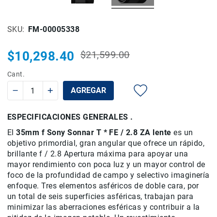
Rieles
ó
SKU
FM-00005338
Sliders
Monitores
$10,298.40
$21,599.00
de
Precio
Precio
Campo
habitual
especial
Cant.
y
Viewfinders
AGREGAR
Otros
Accesorios
ESPECIFICACIONES GENERALES .
Cuidados
El
35mm f Sony Sonnar T * FE / 2.8 ZA lente
es un
y
Mantenimiento
objetivo primordial, gran angular que ofrece un rápido,
brillante f / 2.8 Apertura máxima para apoyar una
Follow
mayor rendimiento con poca luz y un mayor control de
Focus
foco de la profundidad de campo y selectivo
imaginería
Accesorios
enfoque.
Tres elementos asféricos de doble cara, por
de
un total de seis superficies asféricas, trabajan para
acción
minimizar las aberraciones esféricas y contribuir a la
Sistemas