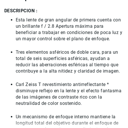
Filtros
Kits
DESCRIPCION :
Accesorios
Esta lente de gran angular de primera cuenta con
Baterías
un brillante f / 2.8 Apertura máxima para
y
beneficiar a trabajar en condiciones de poca luz y
Cargadores
un mayor control sobre el plano de enfoque.
Memorias
y
Tres elementos asféricos de doble cara, para un
Almacenamiento
total de seis superficies asféricas, ayudan a
Lectores
reducir las aberraciones esféricas al tiempo que
Estuches,
contribuye a la alta nitidez y claridad de imagen.
Mochilas
y
Carl Zeiss T revestimiento antirreflectante *
Maletas
disminuye reflejo en la lente y el efecto fantasma
Fundas
de las imágenes de contraste rico con la
y
neutralidad de color sostenido.
protectores
Correas
Un mecanismo de enfoque interno mantiene la
Accesorios
longitud total del objetivo durante el enfoque de
para