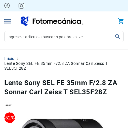
Ir
al
contenido
Video
Videocámaras
Inicio
Profesionales
Lente Sony SEL FE 35mm F/2.8 ZA Sonnar Carl Zeiss T
SEL35F28Z
Compactas
y
Lente Sony SEL FE 35mm F/2.8 ZA
semiprofesionales
Sonnar Carl Zeiss T SEL35F28Z
Acción
y
Deportes
Kits
Skip
Skip
52%
Monitores
to
to
Accesorios
the
the