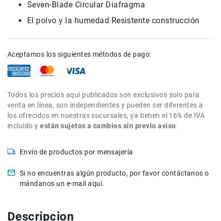
Seven-Blade Circular Diafragma
Accesorios
El polvo y la humedad Resistente construcción
Fotografía
Cámaras
Mirrorless
Aceptamos los siguientes métodos de pago:
Reflex
(DSLR)
Compactas
Todos los precios aquí publicados son exclusivos solo para
Fullframe
venta en línea, son independientes y pueden ser diferentes a
los ofrecidos en nuestras sucursales, ya tienen el 16% de IVA
Instantáneas
incluido y
están sujetos a cambios sin previo aviso
.
Lentes
APS-
C
Envío de productos por mensajería
Fullframe
Si no encuentras algún producto, por favor contáctanos o
Mirrorless
mándanos un e-mail aquí.
DSLR
Accesorios
Descripcion