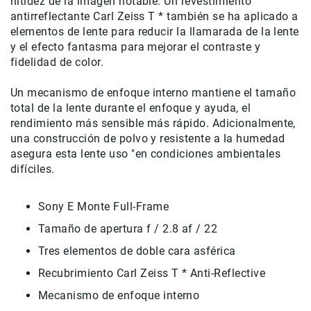
nitidez de la imagen notable.
Un revestimiento
de
antirreflectante Carl Zeiss T * también se ha aplicado a
intercomunicación
elementos de lente para reducir la llamarada de la lente
Kits
y el efecto fantasma para mejorar el contraste y
fidelidad de color.
Videolamparas
Switcheras
Un mecanismo de enfoque interno mantiene el tamaño
de
total de la lente durante el enfoque y ayuda, el
video
rendimiento más sensible más rápido.
Adicionalmente,
Cine
una construcción de polvo y resistente a la humedad
Cinema
asegura esta lente uso "en condiciones ambientales
difíciles.
Lentes
para
Cine
Sony E Monte Full-Frame
Rigs
Tamaño de apertura f / 2.8 af / 22
Monitores
Tres elementos de doble cara asférica
Camaras
Recubrimiento Carl Zeiss T * Anti-Reflective
de
Cine
Mecanismo de enfoque interno
Kits