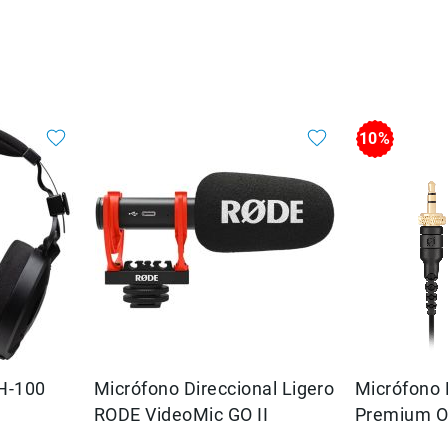
10%
H-100
Micrófono Direccional Ligero
Micrófono 
RODE VideoMic GO II
Premium O
de Solapa