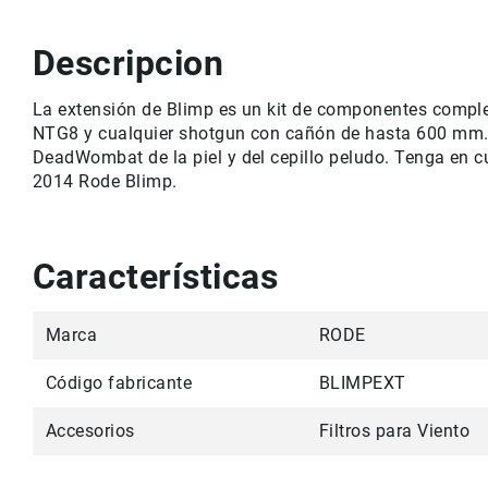
r
v
i
Descripcion
c
i
La extensión de Blimp es un kit de componentes comple
o
NTG8 y cualquier shotgun con cañón de hasta 600 mm. El
M
DeadWombat de la piel y del cepillo peludo. Tenga en cu
a
2014 Rode Blimp.
rc
a
s
C
Características
o
n
t
Marca
RODE
a
c
Código fabricante
BLIMPEXT
t
o
Accesorios
Filtros para Viento