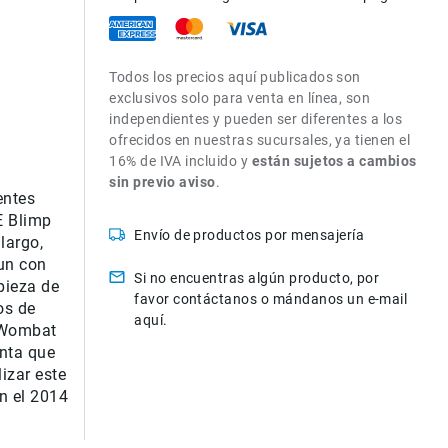
Todos los precios aquí publicados son
exclusivos solo para venta en línea, son
independientes y pueden ser diferentes a los
ofrecidos en nuestras sucursales, ya tienen el
16% de IVA incluido y
están sujetos a cambios
sin previo aviso
.
entes
E Blimp
Envío de productos por mensajería
largo,
un con
Si no encuentras algún producto, por
pieza de
favor contáctanos o mándanos un e-mail
os de
aquí.
adWombat
enta que
lizar este
n el 2014