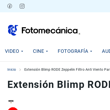
Ir
al
contenido
V
VIDEO
CINE
FOTOGRAFÍA
AU
i
d
e
o
Inicio
Extensión Blimp RODE Zeppelin Filtro Anti Viento Pa
C
i
Extensión Blimp RODE
n
e
F
o
t
Skip
Skip