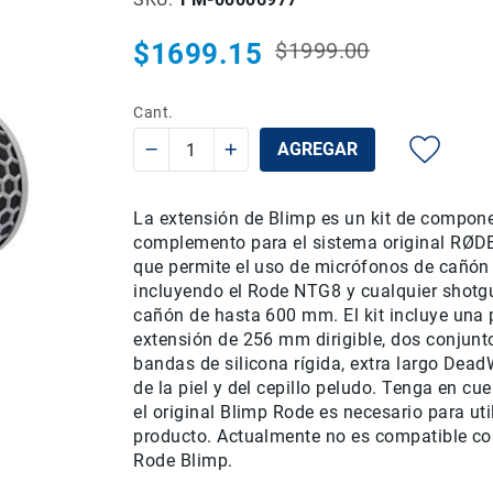
$1699.15
$1999.00
Precio
Precio
habitual
especial
Cant.
AGREGAR
La extensión de Blimp es un kit de compon
complemento para el sistema original RØD
que permite el uso de micrófonos de cañón 
incluyendo el Rode NTG8 y cualquier shotg
cañón de hasta 600 mm. El kit incluye una 
extensión de 256 mm dirigible, dos conjunt
bandas de silicona rígida, extra largo De
de la piel y del cepillo peludo. Tenga en cu
el original Blimp Rode es necesario para uti
producto. Actualmente no es compatible co
Rode Blimp.