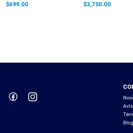
$699.00
$3,750.00
Wireless GO II (SC21)
CO
Nos
Avis
Térm
Blo