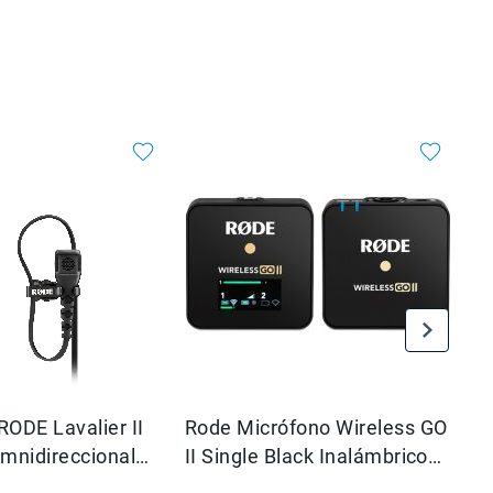
RODE Lavalier II
Rode Micrófono Wireless GO
Br
mnidireccional
II Single Black Inalámbrico
Es
Compacto
- 