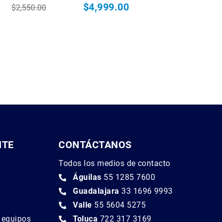
$4,999.00
$2,550.00
ial
Precio habitual
NTE
CONTÁCTANOS
Todos los medios de contacto
Águilas
55 1285 7600
Guadalajara
33 1696 9993
Valle
55 5604 5275
e equipos
Toluca
722 317 3169