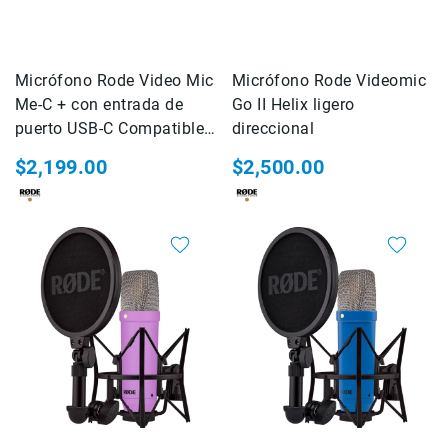
Filtros
Kits
Accesorios
Micrófono Rode Video Mic
Baterías
Micrófono Rode Videomic
y
Me-C + con entrada de
Go II Helix ligero
Cargadores
puerto USB-C Compatible
direccional
Memorias
con iPhone
$2,199.00
$2,500.00
y
Almacenamiento
Lectores
Estuches,
Mochilas
y
Maletas
Fundas
y
protectores
Correas
Accesorios
para