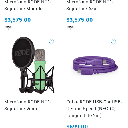
Micrófono RODE NT1-
Micrófono RODE NT1-
Correas
Signature Morado
Signature Azul
Flashes
e
$3,575.00
$3,575.00
Iluminación
Lámparas
portátiles
Accesorios
para
Fotografía
Empuñadora
y
Grip
Kits
Tripiés
y
Monopiés
Micrófono RODE NT1-
Cable RODE USB-C a USB-
Cabeza
Signature Verde
C SuperSpeed ​(NEGRO,
Kits
Longitud de 2m)
Accesorios
$699.00