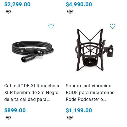
Micro para 2 personas con
$2,299.00
$4,990.00
conector USB-C (ROJO)
Rieles
ó
Sliders
Monitores
de
Campo
y
Viewfinders
Otros
Accesorios
Cuidados
y
Mantenimiento
Cable RODE XLR macho a
Soporte antivibración
Follow
XLR hembra de 3m Negro
RODE para micrófonos
Focus
de alta calidad para
Rode Podcaster o
conectar micrófonos.
Accesorios
Procaster (PSM1)
$899.00
$1,199.00
de
acción
Sistemas