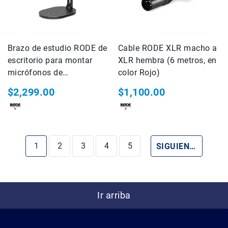
o
Battery
Grips
Oculares
Brazo de estudio RODE de
Cable RODE XLR macho a
y
escritorio para montar
XLR hembra (6 metros, en
Visores
micrófonos de
color Rojo)
Controladores
radiodifusión y otros
$2,299.00
a
$1,100.00
accesorios (DS-2)
Distancia
Estuche,
Maletas
y
Estás leyendo la página
Página
Página
Página
Página
PÁGINA
1
2
3
4
5
SIGUIENTE
Correas
Cables
Kits
Camara
Ir arriba
Mirroles
VideoPRO