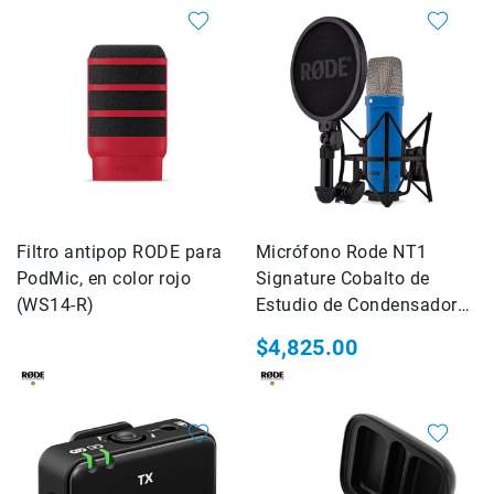
de
intercomunicación
Kits
Videolamparas
Switcheras
de
video
Cine
Cinema
Filtro antipop RODE para
Micrófono Rode NT1
Lentes
PodMic, en color rojo
Signature Cobalto de
para
(WS14-R)
Estudio de Condensador
Cine
Cardioide
$4,825.00
Rigs
Monitores
Camaras
de
Cine
Kits