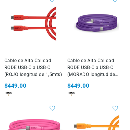
Micrófonos
para
cámaras
Micrófonos
para
estudio
Micrófonos
para
celulares
Cable de Alta Calidad
Cable de Alta Calidad
Accesorios
RODE USB-C a USB-C
RODE USB-C a USB-C
para
(ROJO longitud de 1,5mts)
(MORADO longitud de
micrófonos
1,5mts)
$449.00
$449.00
Microfonos
inalambricos
Kits
Audífonos
Auriculares
Accesorios
Sistemas