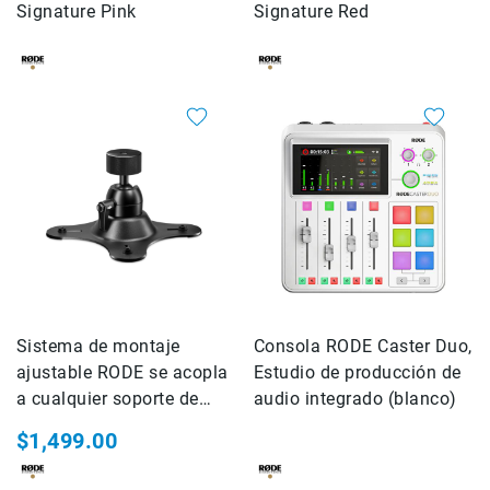
Signature Pink
Signature Red
Impresoras
Accesorios
Película
fotográfica
Químicos
para
revelado
Baño
de
paro
Revelador
Fijador
Enjuague
Sistema de montaje
Consola RODE Caster Duo,
Agente
ajustable RODE se acopla
Estudio de producción de
humectante
a cualquier soporte de
audio integrado (blanco)
Lume
micrófono o brazo de
$1,499.00
cube
estudio
Manfrotto