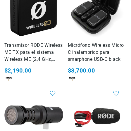
Accesorios
Fotografía
Cámaras
Mirrorless
Reflex
(DSLR)
Transmisor RODE Wireless
Micrófono Wireless Micro
ME TX para el sistema
Compactas
C inalambrico para
Wireless ME (2,4 GHz,
smarphone USB-C black
Fullframe
negro)
$2,190.00
Instantáneas
$3,700.00
Lentes
APS-
C
Fullframe
Mirrorless
DSLR
Accesorios