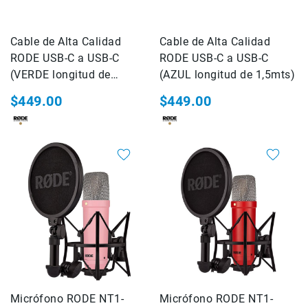
CineLogic
DOLICA
Cable de Alta Calidad
easyCover
Cable de Alta Calidad
RODE USB-C a USB-C
RODE USB-C a USB-C
FIRMCAM
(VERDE longitud de
(AZUL longitud de 1,5mts)
Floyd
1,5mts)
Rose
$449.00
$449.00
GOLIATH
Hahnemühle
Joby
Kase
KATA
Kenko
KINGJOY
Kodak
Accesorios
Fotografia
Micrófono RODE NT1-
Micrófono RODE NT1-