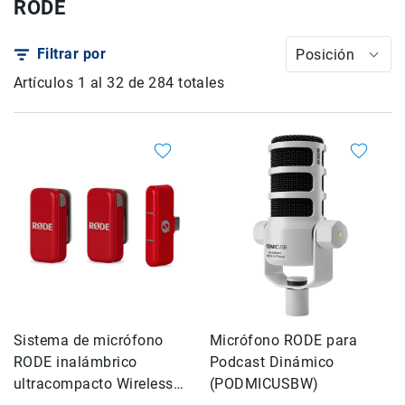
RODE
Drones
Accesorios
Filtrar por
Posición
Kit1
Artículos
1
al
32
de
284
totales
Accesorios
Baterías
y
Cargadores
Tarjetas
de
Memoria
y
Medios
Estuches
y
Maletas
Iluminación
Sistema de micrófono
Micrófono RODE para
RODE inalámbrico
Podcast Dinámico
Tripiés
y
ultracompacto Wireless
(PODMICUSBW)
Monopiés