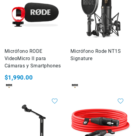
Shot
Cámaras
ALPHA
Lentes
ALPHA
Flashes
Speedlite
Micrófono RODE
Micrófono Rode NT1S
VideoMicro II para
Signature
Teleconvertidores
Cámaras y Smartphones
-
Extender
$1,990.00
Accesorios
para
Lentes
Baterías
Cargadores
Acc
de
energia
Empuñaduras