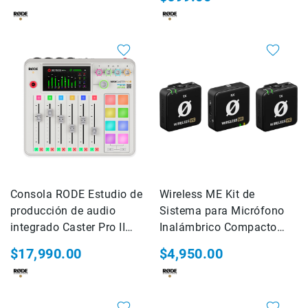
Cuidados
y
Mantenimiento
Kits
Marco
Accesorios
de
montaje
Abrazaderas
Magic
Arms
Consola RODE Estudio de
Wireless ME Kit de
Kits
producción de audio
Sistema para Micrófono
Conferencia
integrado Caster Pro II
Inalámbrico Compacto
Audio
(BLANCA)
Dual Black
Grabadoras
$17,990.00
$4,950.00
Micrófonos
Micrófonos
lavalier