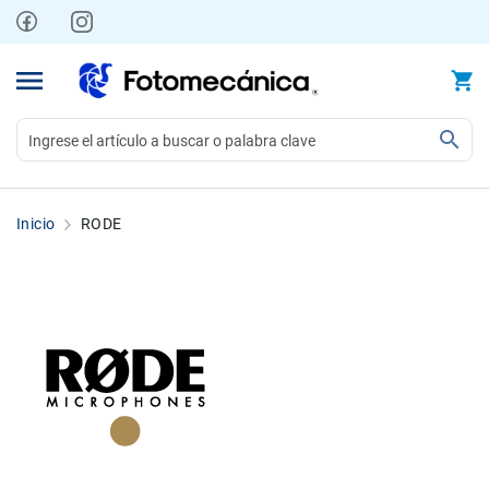
Ir
al
contenido
Video
Videocámaras
Inicio
RODE
Profesionales
Compactas
y
semiprofesionales
Acción
y
Deportes
Kits
Monitores
Accesorios