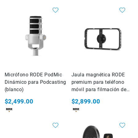
Kits
Estuche,mochila
Micnova
MindShift
Gear
National
Geographic
SmallRig
Accesorios
de
Micrófono RODE PodMic
Jaula magnética RODE
montaje
Dinámico para Podcasting
premium para teléfono
Abrazaderas
(blanco)
móvil para filmación de
Magic
películas
Arms
$2,499.00
$2,899.00
Kits
SONY
FOTOGRAFIA
Cámaras
Cyber-