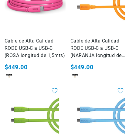
Consolas
Audio
Video
Audio
y
Cable de Alta Calidad
Cable de Alta Calidad
Video
RODE USB-C a USB-C
RODE USB-C a USB-C
Impresión
(ROSA longitud de 1,5mts)
(NARANJA longitud de
Impresoras
1,5mts)
$449.00
$449.00
Plotters
Consumibles
Servicio
Marcas
AZDEN
BLACKRAPID
CARRY
SPEED