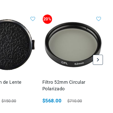
20%
 de Lente
Filtro 52mm Circular
Fi
Polarizado
Sl
$568.00
$
$150.00
$710.00
ial
Precio habitual
Precio especial
Precio habitual
Pr