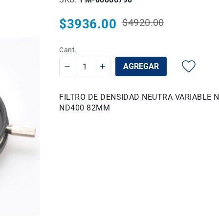
$3936.00
$4920.00
Precio
Precio
habitual
especial
Cant.
AGREGAR
FILTRO DE DENSIDAD NEUTRA VARIABLE N
ND400 82MM