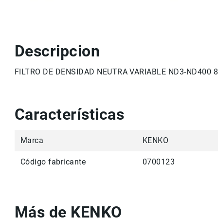
r
v
i
c
i
Descripcion
o
M
FILTRO DE DENSIDAD NEUTRA VARIABLE ND3-ND400
a
rc
a
s
Características
C
o
n
Marca
KENKO
t
a
Código fabricante
0700123
c
t
o
Más de KENKO