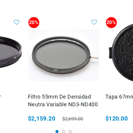
20%
20%
r
Filtro 55mm De Densidad
Tapa 67mm
Neutra Variable ND3-ND400
$2,159.20
$120.00
$2,699.00
bitual
Precio especial
Precio habitual
Precio espec