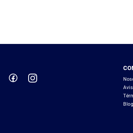
CO
Nos
Avis
Térm
Blo