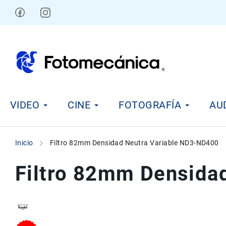
Ir
al
contenido
V
VIDEO
CINE
FOTOGRAFÍA
AU
i
d
e
o
Inicio
Filtro 82mm Densidad Neutra Variable ND3-ND400
C
i
Filtro 82mm Densida
n
e
F
o
t
Skip
Skip