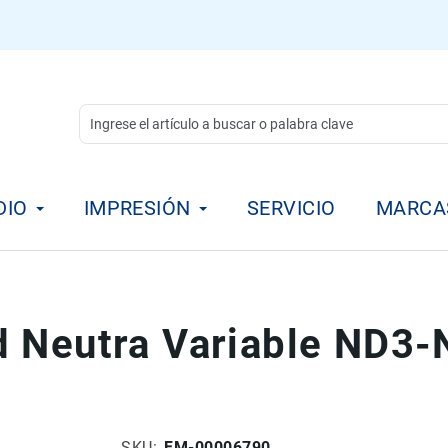
DIO
IMPRESIÓN
SERVICIO
MARCA
d Neutra Variable ND3
SKU
FM-00006790