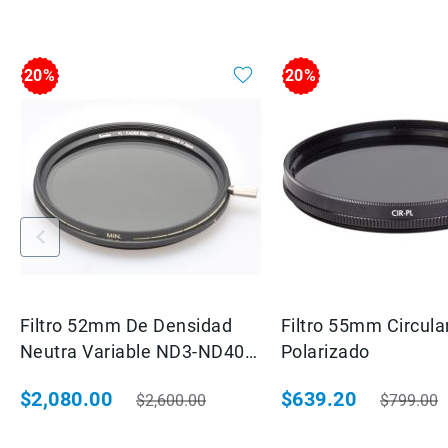
20%
20%
Filtro 52mm De Densidad
Filtro 55mm Circula
Neutra Variable ND3-ND400
Polarizado
52mm 235297
$2,080.00
$639.20
$2,600.00
$799.00
Precio especial
Precio habitual
Precio especial
Precio ha