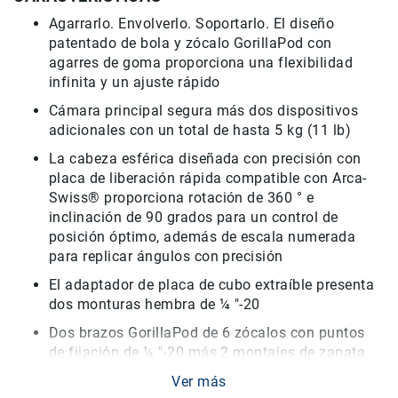
Agarrarlo. Envolverlo. Soportarlo. El diseño
Accesorios
patentado de bola y zócalo GorillaPod con
Fotografía
agarres de goma proporciona una flexibilidad
Cámaras
infinita y un ajuste rápido
Mirrorless
Cámara principal segura más dos dispositivos
Reflex
adicionales con un total de hasta 5 kg (11 lb)
(DSLR)
La cabeza esférica diseñada con precisión con
Compactas
placa de liberación rápida compatible con Arca-
Fullframe
Swiss® proporciona rotación de 360 ​​° e
Instantáneas
inclinación de 90 grados para un control de
posición óptimo, además de escala numerada
Lentes
para replicar ángulos con precisión
APS-
C
El adaptador de placa de cubo extraíble presenta
Fullframe
dos monturas hembra de ¼ "-20
Mirrorless
Dos brazos GorillaPod de 6 zócalos con puntos
de fijación de ¼ "-20 más 2 montajes de zapata
DSLR
fría y 1 montaje GoPro®
Accesorios
Ver más