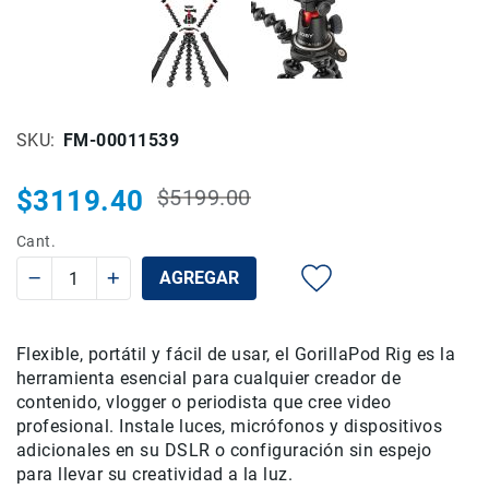
Rieles
ó
Sliders
Monitores
de
SKU
FM-00011539
Campo
y
Viewfinders
$3119.40
$5199.00
Precio
Precio
Otros
habitual
especial
Cant.
Accesorios
Cuidados
AGREGAR
y
Mantenimiento
Flexible, portátil y fácil de usar, el GorillaPod Rig es la
Follow
Focus
herramienta esencial para cualquier creador de
contenido, vlogger o periodista que cree video
Accesorios
profesional. Instale luces, micrófonos y dispositivos
de
adicionales en su DSLR o configuración sin espejo
acción
para llevar su creatividad a la luz.
Sistemas