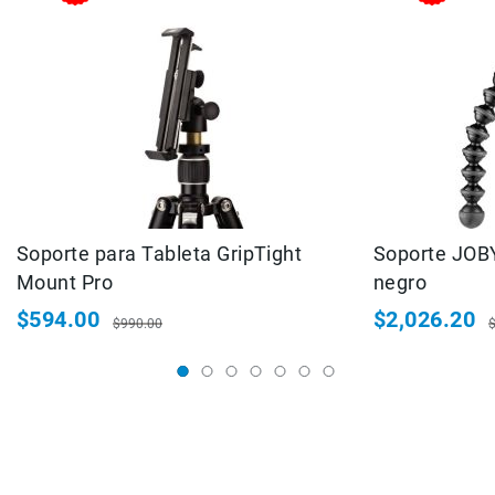
Correas
Flashes
e
Iluminación
Lámparas
portátiles
Accesorios
para
Fotografía
Empuñadora
Soporte para Tableta GripTight
Soporte JOBY
y
Grip
Mount Pro
negro
Kits
$594.00
$2,026.20
$990.00
Precio
Precio
Precio
P
Tripiés
especial
habitual
especial
h
y
Monopiés
Cabeza
Kits
Accesorios