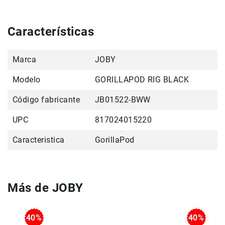
Filtros
Correa de transporte / montaje de liberación
rápida
Kits
Características
Accesorios
Baterías
y
Marca
JOBY
Cargadores
Memorias
Modelo
GORILLAPOD RIG BLACK
y
Almacenamiento
Código fabricante
JB01522-BWW
Lectores
UPC
817024015220
Estuches,
Mochilas
Caracteristica
GorillaPod
y
Maletas
Fundas
y
Más de JOBY
protectores
Correas
Accesorios
40%
40%
para