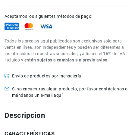
de
intercomunicación
Aceptamos los siguientes métodos de pago:
Kits
Videolamparas
Switcheras
Todos los precios aquí publicados son exclusivos solo para
de
venta en línea, son independientes y pueden ser diferentes a
video
los ofrecidos en nuestras sucursales, ya tienen el 16% de IVA
Cine
incluido y
están sujetos a cambios sin previo aviso
.
Cinema
Lentes
Envío de productos por mensajería
para
Cine
Si no encuentras algún producto, por favor contáctanos o
Rigs
mándanos un e-mail aquí.
Monitores
Camaras
Descripcion
de
Cine
CARACTERÍSTICAS
Kits