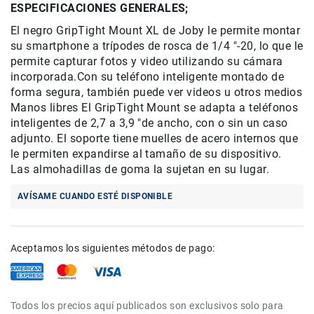
ESPECIFICACIONES GENERALES;
de
intercomunicación
El negro GripTight Mount XL de Joby le permite montar
su smartphone a trípodes de rosca de 1/4 "-20, lo que le
Kits
permite capturar fotos y video utilizando su cámara
Videolamparas
incorporada.Con su teléfono inteligente montado de
Switcheras
forma segura, también puede ver videos u otros medios
de
Manos libres El GripTight Mount se adapta a teléfonos
video
inteligentes de 2,7 a 3,9 "de ancho, con o sin un caso
Cine
adjunto.
El soporte tiene muelles de acero internos que
Cinema
le permiten expandirse al tamaño de su dispositivo.
Las almohadillas de goma la sujetan en su lugar.
Lentes
para
AVÍSAME CUANDO ESTÉ DISPONIBLE
Cine
Rigs
Monitores
Aceptamos los siguientes métodos de pago:
Camaras
de
Cine
Todos los precios aquí publicados son exclusivos solo para
Kits