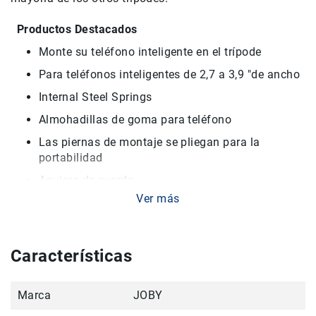
Filtros
Kits
Productos Destacados
Accesorios
Monte su teléfono inteligente en el trípode
Baterías
y
Para teléfonos inteligentes de 2,7 a 3,9 "de ancho
Cargadores
Internal Steel Springs
Memorias
Almohadillas de goma para teléfono
y
Almacenamiento
Las piernas de montaje se pliegan para la
Lectores
portabilidad
Estuches,
Agujero de cuerda
Mochilas
y
Ver más
Orificio roscado 1/4 "-20
Maletas
Fundas
EN LA CAJA:
y
Características
Joby GripTight Mount XL para Smartphones
protectores
Correas
Material Policarbonato-plástico ABS
Marca
JOBY
Accesorios
para
Almohadillas y anillos TPE