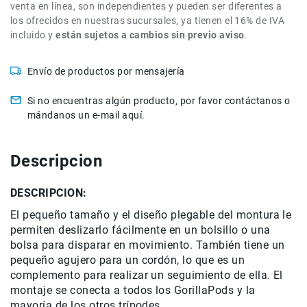
venta en línea, son independientes y pueden ser diferentes a
Accesorios
los ofrecidos en nuestras sucursales, ya tienen el 16% de IVA
incluido y
están sujetos a cambios sin previo aviso
.
Fotografía
Cámaras
Mirrorless
Envío de productos por mensajería
Reflex
Si no encuentras algún producto, por favor contáctanos o
(DSLR)
mándanos un e-mail aquí.
Compactas
Fullframe
Descripcion
Instantáneas
Lentes
DESCRIPCION:
APS-
C
El pequeño tamaño y el diseño plegable del montura le
permiten deslizarlo fácilmente en un bolsillo o una
Fullframe
bolsa para disparar en movimiento. También tiene un
Mirrorless
pequeño agujero para un cordón, lo que es un
DSLR
complemento para realizar un seguimiento de ella. El
montaje se conecta a todos los GorillaPods y la
Accesorios
mayoría de los otros trípodes.