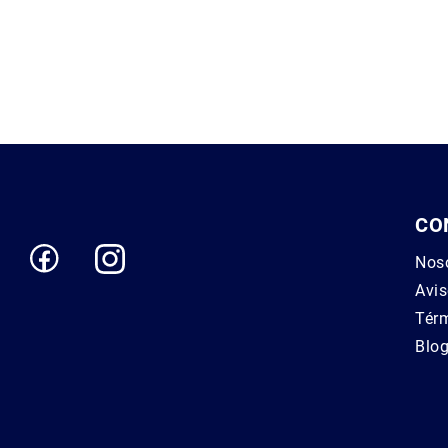
CO
Nos
Avis
Térm
Blo