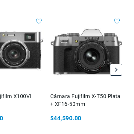
ifilm X100VI
Cámara Fujifilm X-T50 Plata
Cá
+ XF16-50mm
Ne
00
$44,590.00
$