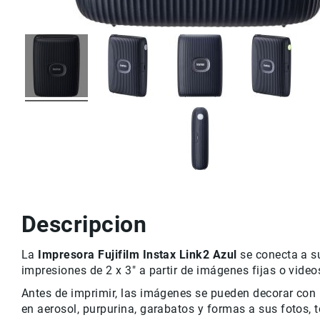
r
v
i
c
i
o
M
a
rc
a
s
C
o
n
t
Descripcion
a
c
La
Impresora Fujifilm Instax Link2 Azul
se conecta a su
t
impresiones de 2 x 3" a partir de imágenes fijas o video
o
Antes de imprimir, las imágenes se pueden decorar con 
en aerosol, purpurina, garabatos y formas a sus fotos,