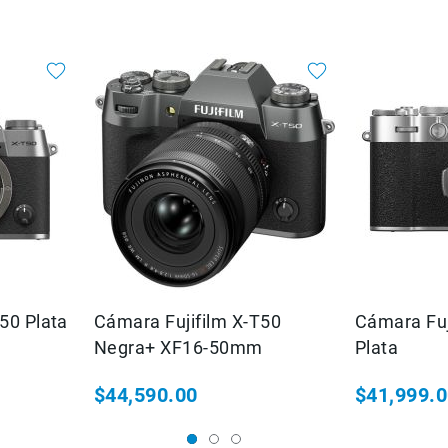
50 Plata
Cámara Fujifilm X-T50
Cámara Fuj
Negra+ XF16-50mm
Plata
$44,590.00
$41,999.