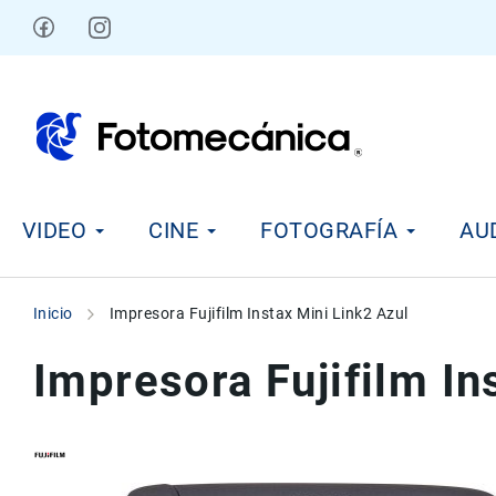
Ir
al
contenido
V
VIDEO
CINE
FOTOGRAFÍA
AU
i
d
e
o
Inicio
Impresora Fujifilm Instax Mini Link2 Azul
C
i
Impresora Fujifilm In
n
e
F
o
t
Skip
Skip