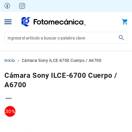
Ir
al
contenido
Video
Videocámaras
Inicio
Cámara Sony ILCE-6700 Cuerpo / A6700
Profesionales
Compactas
Cámara Sony ILCE-6700 Cuerpo /
y
A6700
semiprofesionales
Acción
y
Deportes
Skip
Skip
30%
to
to
Kits
the
the
Monitores
end
beginning
Accesorios
of
of