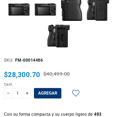
Rieles
ó
Sliders
Monitores
de
Campo
y
Viewfinders
Otros
Accesorios
SKU
FM-00014486
Cuidados
y
$28,300.70
$40,499.00
Precio
Precio
Mantenimiento
habitual
especial
Cant.
Follow
Focus
AGREGAR
Accesorios
de
acción
Con su forma compacta y su cuerpo ligero de
493
Sistemas