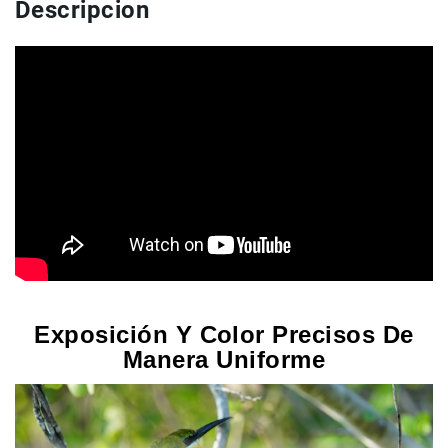
Descripcion
Accesorios
Fotografía
Cámaras
Mirrorless
Reflex
(DSLR)
Compactas
Fullframe
Instantáneas
Lentes
APS-
C
Exposición Y Color Precisos De
Fullframe
Manera Uniforme
Mirrorless
DSLR
Accesorios