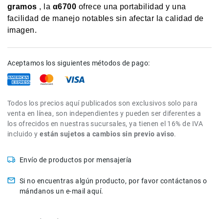
gramos
, la
α6700
ofrece una portabilidad y una
de
intercomunicación
facilidad de manejo notables sin afectar la calidad de
imagen.
Kits
Videolamparas
Switcheras
Aceptamos los siguientes métodos de pago:
de
video
Cine
Todos los precios aquí publicados son exclusivos solo para
Cinema
venta en línea, son independientes y pueden ser diferentes a
Lentes
los ofrecidos en nuestras sucursales, ya tienen el 16% de IVA
para
incluido y
están sujetos a cambios sin previo aviso
.
Cine
Rigs
Envío de productos por mensajería
Monitores
Si no encuentras algún producto, por favor contáctanos o
Camaras
mándanos un e-mail aquí.
de
Cine
Kits