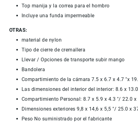
Top
manija y la
correa para el hombro
Incluye una funda impermeable
OTRAS:
material de nylon
Tipo de
cierre de cremallera
Llevar
/
Opciones
de transporte subir
mango
Bandolera
Compartimiento
de la cámara
7.5
x
6.7
x 4.7 "
x
19
Las dimensiones del interior
del interior:
8.6
x
13.
Compartimiento
Personal
:
8.7
x
5.9
x 4.3 "
/
22.0
x
Dimensiones
exteriores
9,8
x
14,6
x 5,5 "
/
25.0
x
3
Peso
No suministrado
por el fabricante