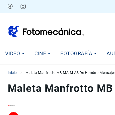
Ir
al
contenido
V
VIDEO
CINE
FOTOGRAFÍA
AU
i
d
e
o
Inicio
Maleta Manfrotto MB MA-M-AS De Hombro Mensajero
C
i
Maleta Manfrotto MB
n
e
F
o
t
Skip
Skip