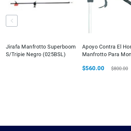
Jirafa Manfrotto Superboom
Apoyo Contra El H
S/Tripie Negro (025BSL)
Manfrotto Para Mo
361
$560.00
$800.00
Precio especial
Precio ha