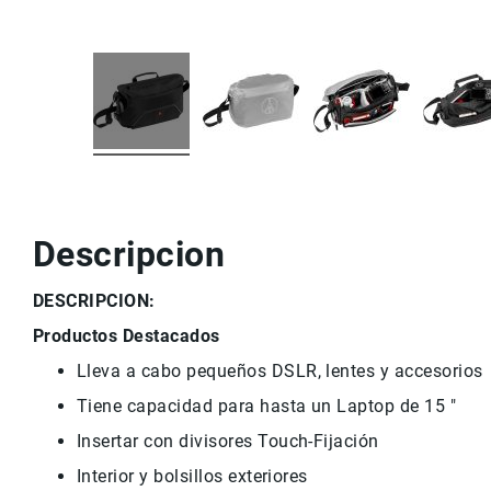
r
v
i
c
i
o
M
a
rc
a
s
Descripcion
C
o
DESCRIPCION:
n
t
Productos Destacados
a
Lleva a cabo pequeños
DSLR
, lentes y
accesorios
c
t
Tiene capacidad para
hasta
un
Laptop de
15
"
o
Insertar con
divisores
Touch
-
Fijación
Interior y
bolsillos exteriores