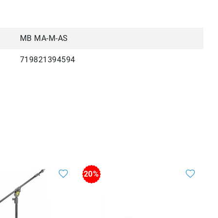
MB MA-M-AS
719821394594
20%