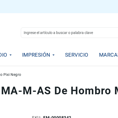
DIO
IMPRESIÓN
SERVICIO
MARCA
 Pixi Negro
 MA-M-AS De Hombro M
SKU
FM-00008342