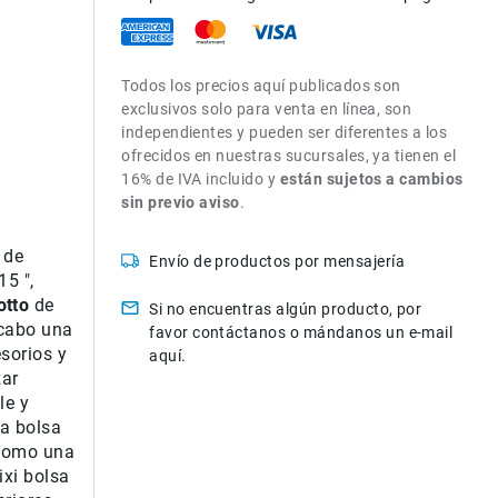
Todos los precios aquí publicados son
exclusivos solo para venta en línea, son
independientes y pueden ser diferentes a los
ofrecidos en nuestras sucursales, ya tienen el
16% de IVA incluido y
están sujetos a cambios
sin previo aviso
.
 de
Envío de productos por mensajería
15 "
,
otto
de
Si no encuentras algún producto, por
 cabo una
favor contáctanos o mándanos un e-mail
sorios
y
aquí.
zar
le y
a bolsa
 como
una
ixi
bolsa