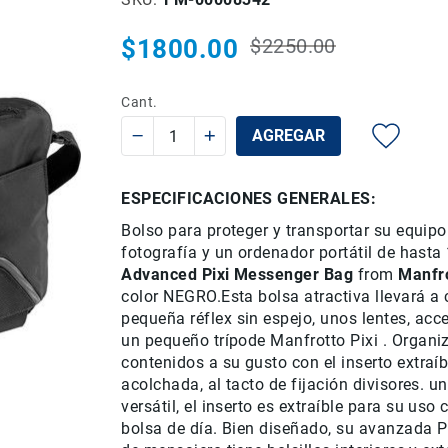
$1800.00
$2250.00
Precio
Precio
habitual
especial
Cant.
AGREGAR
ESPECIFICACIONES GENERALES:
Bolso para
proteger y
transportar
su equipo
fotografía y
un
ordenador portátil
de hasta 
Advanced Pixi Messenger Bag
from
Manfr
color NEGRO.
Esta bolsa
atractiva
llevará a
pequeña
réflex
sin espejo
,
unos
lentes
,
acce
un pequeño
trípode
Manfrotto
Pixi
.
Organi
contenidos
a su gusto con
el inserto
extraíb
acolchada
,
al tacto
de fijación
divisores
.
un
versátil
, el inserto
es
extraíble
para su uso
bolsa de
día.
Bien
diseñado,
su
avanzada
P