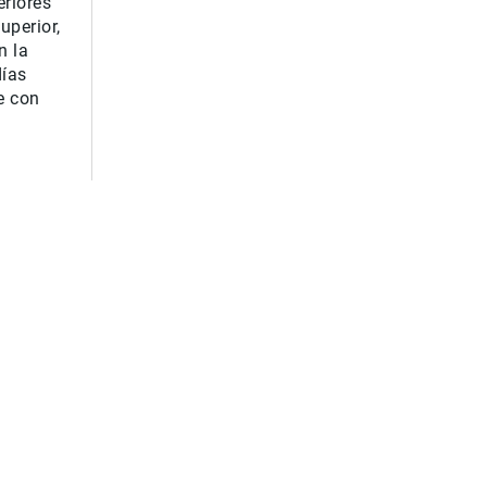
eriores
uperior
,
n la
días
e con