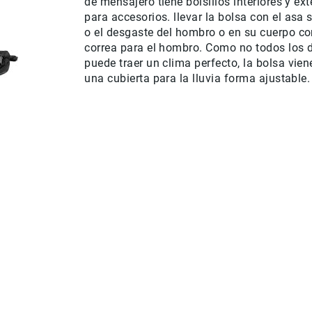
de mensajero
tiene
bolsillos
interiores y ext
para
accesorios.
llevar
la bolsa con el
asa s
o el desgaste
del
hombro o en
su cuerpo co
correa para el hombro
.
Como
no todos los 
puede traer
un clima perfecto
,
la bolsa
vien
una
cubierta para la lluvia
forma ajustable
.