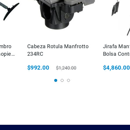
ombro
Cabeza Rotula Manfrotto
Jirafa Manf
nopie
234RC
Bolsa Con
$992.00
$4,860.00
$1,240.00
bitual
Precio especial
Precio habitual
Precio espec