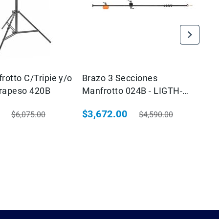
rotto C/Tripie y/o
Brazo 3 Secciones
17
trapeso 420B
Manfrotto 024B - LIGTH-
BOOM
$3,672.00
$6,075.00
$4,590.00
ial
Precio habitual
Precio especial
Precio habitual