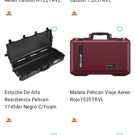
Aereo Carbon HY22TRVL
Filtros
Carbon 1535TRVL
Kits
Accesorios
Baterías
y
Cargadores
Memorias
y
Almacenamiento
Lectores
Estuches,
Mochilas
y
Maletas
Estuche De Alta
Maleta Pelican Viaje Aereo
Resistencia Pelican
Fundas
Rojo1535TRVL
y
1745Air Negro C/Foam
protectores
Correas
Accesorios
para