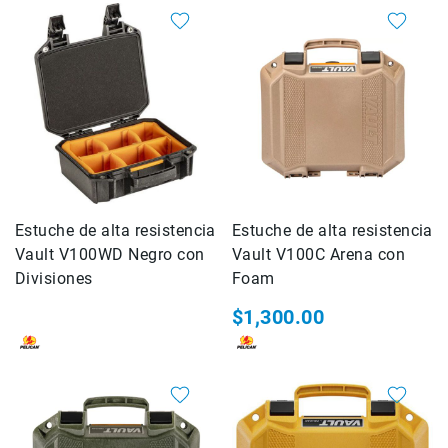
CineLogic
DOLICA
easyCover
FIRMCAM
Floyd
Rose
GOLIATH
Hahnemühle
Estuche de alta resistencia
Joby
Estuche de alta resistencia
Vault V100WD Negro con
Vault V100C Arena con
Kase
Divisiones
Foam
KATA
$1,300.00
Kenko
KINGJOY
Kodak
Accesorios
Fotografia