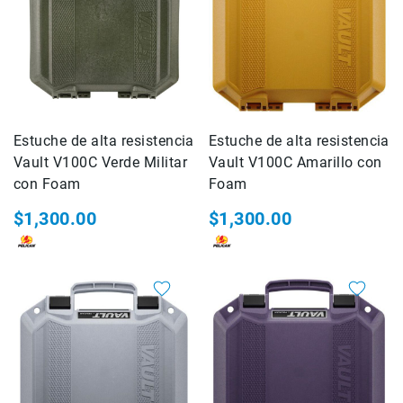
Impresoras
Accesorios
Película
fotográfica
Químicos
para
revelado
Estuche de alta resistencia
Estuche de alta resistencia
Baño
Vault V100C Verde Militar
Vault V100C Amarillo con
de
con Foam
Foam
paro
$1,300.00
$1,300.00
Revelador
Fijador
Enjuague
Agente
humectante
Lume
cube
Manfrotto