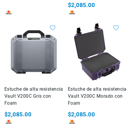
$2,085.00
Consolas
Audio
Video
Audio
y
Video
Impresión
Impresoras
Plotters
Consumibles
Servicio
Estuche de alta resistencia
Estuche de alta resistencia
Marcas
Vault V200C Gris con
Vault V200C Morado con
AZDEN
Foam
Foam
BLACKRAPID
$2,085.00
$2,085.00
CARRY
SPEED