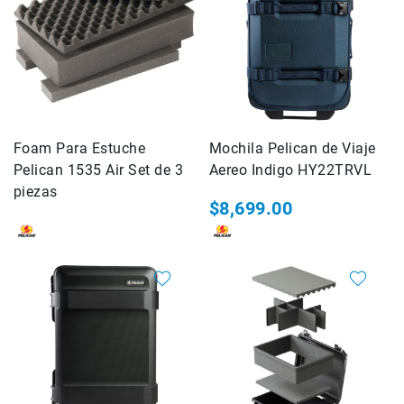
de
intercomunicación
Kits
Videolamparas
Switcheras
de
Foam Para Estuche
Mochila Pelican de Viaje
video
Pelican 1535 Air Set de 3
Aereo Indigo HY22TRVL
Cine
piezas
Cinema
$8,699.00
Lentes
para
Cine
Rigs
Monitores
Camaras
de
Cine
Kits