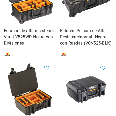
Cuidados
y
Mantenimiento
Kits
Marco
Estuche de alta resistencia
Estuche Pelican de Alta
Vault V525WD Negro con
Resistencia Vault Negro
Accesorios
de
Divisiones
con Ruedas (VCV525-BLK)
montaje
Abrazaderas
Magic
Arms
Kits
Conferencia
Audio
Grabadoras
Micrófonos
Micrófonos
lavalier