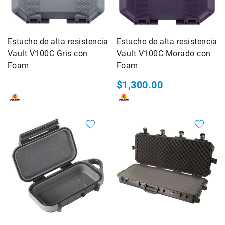
Kits
Estuche,mochila
Micnova
Estuche de alta resistencia
Estuche de alta resistencia
MindShift
Vault V100C Gris con
Vault V100C Morado con
Gear
Foam
Foam
National
Geographic
$1,300.00
SmallRig
Accesorios
de
montaje
Abrazaderas
Magic
Arms
Kits
SONY
FOTOGRAFIA
Cámaras
Cyber-