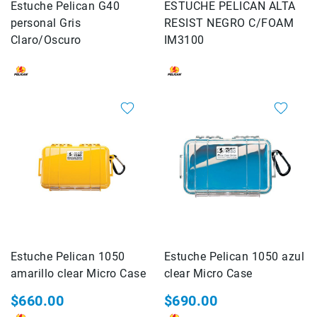
Estuche Pelican G40
ESTUCHE PELICAN ALTA
Shot
personal Gris
RESIST NEGRO C/FOAM
Cámaras
Claro/Oscuro
IM3100
ALPHA
Lentes
ALPHA
Flashes
Speedlite
Teleconvertidores
-
Extender
Accesorios
para
Lentes
Baterías
Cargadores
Estuche Pelican 1050
Estuche Pelican 1050 azul
Acc
amarillo clear Micro Case
clear Micro Case
de
energia
$660.00
$690.00
Empuñaduras