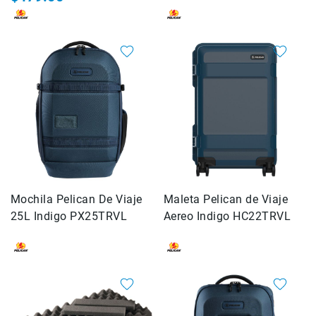
Rieles
ó
Sliders
Monitores
de
Campo
y
Viewfinders
Otros
Accesorios
Cuidados
y
Mochila Pelican De Viaje
Maleta Pelican de Viaje
Mantenimiento
25L Indigo PX25TRVL
Aereo Indigo HC22TRVL
Follow
Focus
Accesorios
de
acción
Sistemas