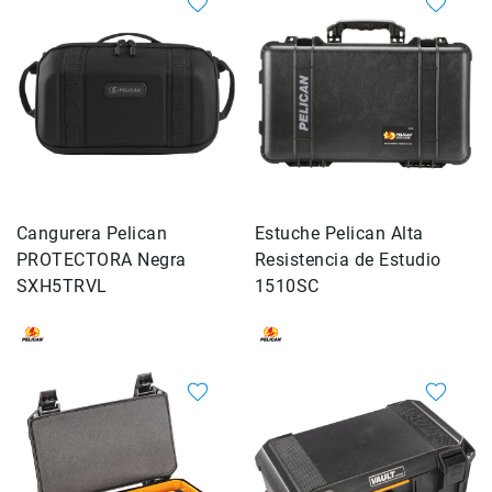
Correas
Flashes
e
Iluminación
Lámparas
portátiles
Accesorios
para
Fotografía
Cangurera Pelican
Empuñadora
Estuche Pelican Alta
y
PROTECTORA Negra
Resistencia de Estudio
Grip
SXH5TRVL
1510SC
Kits
Tripiés
y
Monopiés
Cabeza
Kits
Accesorios