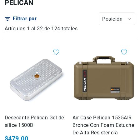
PELICAN
Drones
Accesorios
Filtrar por
Posición
Kit1
Artículos
1
al
32
de
124
totales
Accesorios
Baterías
y
Cargadores
Tarjetas
de
Memoria
y
Medios
Estuches
y
Maletas
Iluminación
Desecante Pelican Gel de
Air Case Pelican 1535AIR
sílice 1500D
Bronce Con Foam Estuche
Tripiés
y
De Alta Resistencia
$479.00
Monopiés