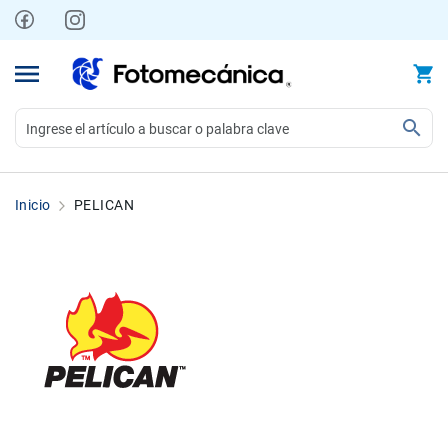
Ir
al
contenido
Video
Videocámaras
Inicio
PELICAN
Profesionales
Compactas
y
semiprofesionales
Acción
y
Deportes
Kits
Monitores
Accesorios