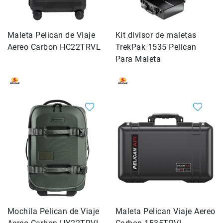
Accesorios
Fotografía
Maleta Pelican de Viaje
Kit divisor de maletas
Cámaras
Aereo Carbon HC22TRVL
TrekPak 1535 Pelican
Mirrorless
Para Maleta
Reflex
(DSLR)
Compactas
Fullframe
Instantáneas
Lentes
APS-
C
Fullframe
Mirrorless
DSLR
Mochila Pelican de Viaje
Maleta Pelican Viaje Aereo
Accesorios