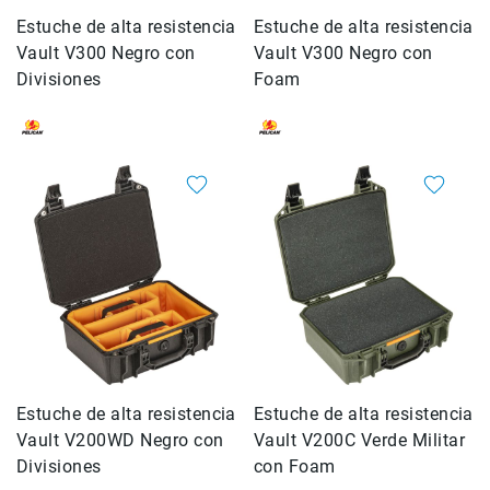
Micrófonos
Estuche de alta resistencia
Estuche de alta resistencia
para
Vault V300 Negro con
Vault V300 Negro con
cámaras
Divisiones
Foam
Micrófonos
para
estudio
Micrófonos
para
celulares
Accesorios
para
micrófonos
Microfonos
inalambricos
Kits
Audífonos
Estuche de alta resistencia
Estuche de alta resistencia
Auriculares
Vault V200WD Negro con
Vault V200C Verde Militar
Accesorios
Divisiones
con Foam
Sistemas