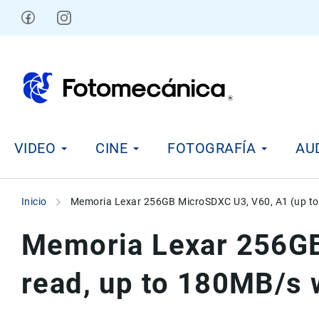
Ir
al
contenido
V
VIDEO
CINE
FOTOGRAFÍA
AU
i
d
e
o
Inicio
Memoria Lexar 256GB MicroSDXC U3, V60, A1 (up to
C
i
Memoria Lexar 256GB
n
e
read, up to 180MB/s 
F
o
t