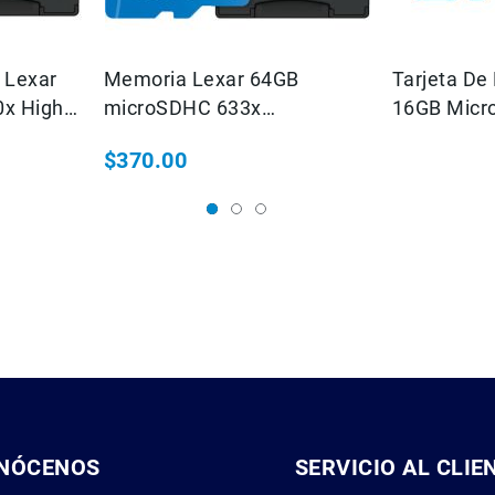
 Lexar
Memoria Lexar 64GB
Tarjeta De
0x High
microSDHC 633x
16GB Micr
 Con
microSDXC U High
Adaptador
$370.00
 10
Performance UHS-I Con
Performan
Adaptador SD
NÓCENOS
SERVICIO AL CLIE