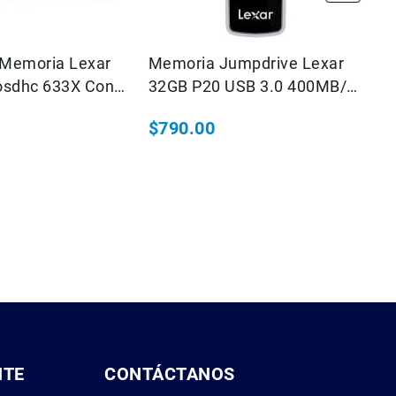
 Memoria Lexar
Memoria Jumpdrive Lexar
M
osdhc 633X Con
32GB P20 USB 3.0 400MB/S
16
 SD High
Lectura, 270MB/S Escritura
Li
$790.00
$
ce UHS-I
Ip
NTE
CONTÁCTANOS