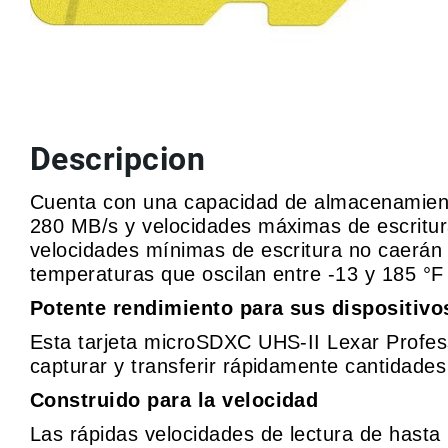
r
v
i
c
i
o
M
Descripcion
a
rc
a
Cuenta con una capacidad de almacenamient
s
280 MB/s y velocidades máximas de escritura 
C
velocidades mínimas de escritura no caerán 
o
temperaturas que oscilan entre -13 y 185 °F
n
t
Potente rendimiento para sus dispositivo
a
Esta tarjeta microSDXC UHS-II Lexar Profes
c
t
capturar y transferir rápidamente cantidade
o
Construido para la velocidad
Las rápidas velocidades de lectura de hasta 2