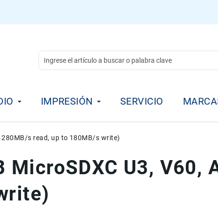
DIO
IMPRESIÓN
SERVICIO
MARCA
 280MB/s read, up to 180MB/s write)
 MicroSDXC U3, V60, A
write)