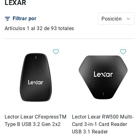
LEXAR
Drones
Accesorios
Filtrar por
Posición
Kit1
Artículos
1
al
32
de
93
totales
Accesorios
Baterías
y
Cargadores
Tarjetas
de
Memoria
y
Medios
Estuches
y
Maletas
Iluminación
Lector Lexar CFexpressTM
Lector Lexar RW500 Multi-
Type B USB 3.2 Gen 2x2
Card 3-in-1 Card Reader
Tripiés
y
USB 3.1 Reader
Monopiés