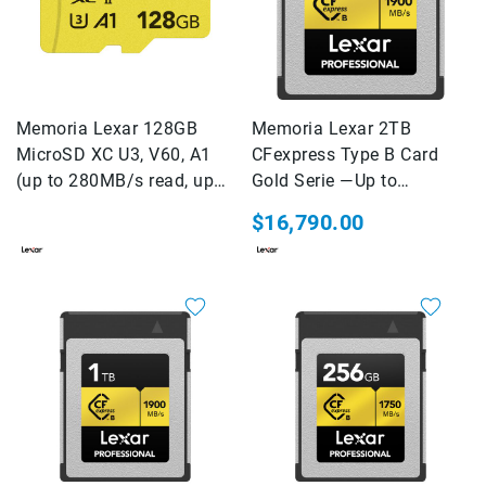
Consolas
Audio
Video
Audio
Memoria Lexar 128GB
Memoria Lexar 2TB
y
MicroSD XC U3, V60, A1
CFexpress Type B Card
Video
(up to 280MB/s read, up
Gold Serie —Up to
Impresión
to 100MB/s write)
1900MB/s read, up to
Impresoras
$16,790.00
1500MB/s write
Plotters
Professional
Consumibles
Servicio
Marcas
AZDEN
BLACKRAPID
CARRY
SPEED