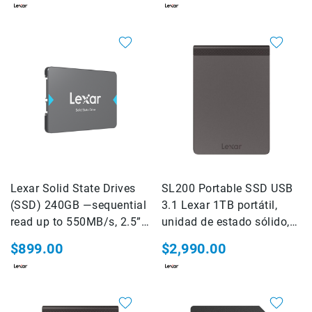
Kits
Estuche,mochila
Micnova
MindShift
Gear
National
Geographic
SmallRig
Accesorios
de
montaje
Lexar Solid State Drives
SL200 Portable SSD USB
Abrazaderas
(SSD) 240GB —sequential
3.1 Lexar 1TB portátil,
Magic
read up to 550MB/s, 2.5”
unidad de estado sólido,
Arms
SATA III (6Gb/s)
hasta 550MB/s de lectura
$899.00
Kits
$2,990.00
SONY
FOTOGRAFIA
Cámaras
Cyber-