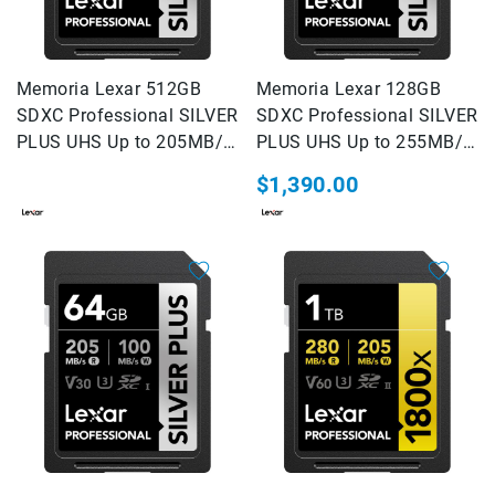
Filtros
Kits
Accesorios
Memoria Lexar 512GB
Baterías
Memoria Lexar 128GB
y
SDXC Professional SILVER
SDXC Professional SILVER
Cargadores
PLUS UHS Up to 205MB/s
PLUS UHS Up to 255MB/s
Memorias
read, 150MB/s write speed
read, 180MB/s write speed
$1,390.00
y
Almacenamiento
Lectores
Estuches,
Mochilas
y
Maletas
Fundas
y
protectores
Correas
Accesorios
para