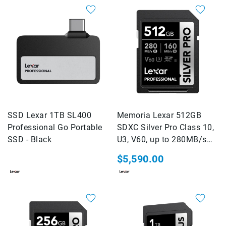
de
intercomunicación
Kits
Videolamparas
Switcheras
de
video
Cine
Cinema
SSD Lexar 1TB SL400
Memoria Lexar 512GB
Lentes
Professional Go Portable
SDXC Silver Pro Class 10,
para
SSD - Black
U3, V60, up to 280MB/s
Cine
read, up to 160MB/s write
$5,590.00
Rigs
Monitores
Camaras
de
Cine
Kits