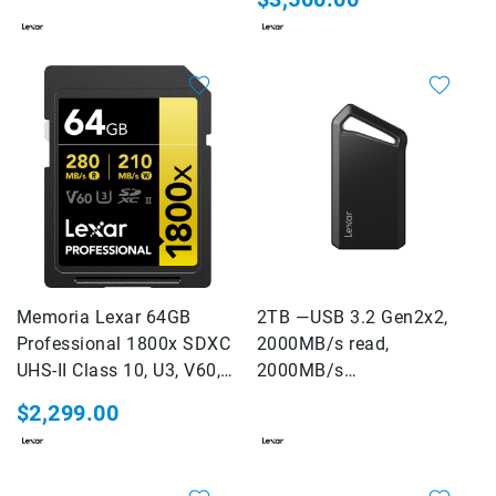
Cuidados
y
Mantenimiento
Kits
Marco
Accesorios
de
montaje
Abrazaderas
Magic
Arms
Kits
Memoria Lexar 64GB
2TB —USB 3.2 Gen2x2,
Professional 1800x SDXC
2000MB/s read,
Conferencia
UHS-II Class 10, U3, V60,
2000MB/s
Audio
1800x
write.Lexar® Professional
Grabadoras
$2,299.00
SL600 Portable SSD - No
Micrófonos
RGB
Micrófonos
lavalier