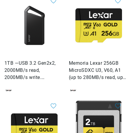
Micrófonos
para
cámaras
Micrófonos
para
estudio
Micrófonos
para
celulares
1TB —USB 3.2 Gen2x2,
Memoria Lexar 256GB
Accesorios
2000MB/s read,
MicroSDXC U3, V60, A1
para
2000MB/s write.
(up to 280MB/s read, up
micrófonos
Lexar® Professional
to 180MB/s write)
Microfonos
SL600 Portable SSD - No
inalambricos
RGB
Kits
Audífonos
Auriculares
Accesorios
Sistemas