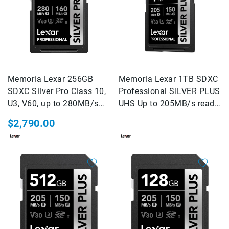
Accesorios
Fotografía
Cámaras
Mirrorless
Reflex
(DSLR)
Memoria Lexar 256GB
Memoria Lexar 1TB SDXC
SDXC Silver Pro Class 10,
Compactas
Professional SILVER PLUS
U3, V60, up to 280MB/s
UHS Up to 205MB/s read,
Fullframe
read, up to 120MB/s write
150MB/s write speed
$2,790.00
Instantáneas
Lentes
APS-
C
Fullframe
Mirrorless
DSLR
Accesorios