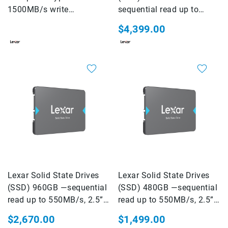
Impresoras
1500MB/s write
sequential read up to
Accesorios
Professional Card Gold
550MB/s, 2.5” SATA III
$4,399.00
Película
Serie 1750MB/s read
(6Gb/s)
fotográfica
Químicos
para
revelado
Baño
de
paro
Revelador
Fijador
Enjuague
Agente
Lexar Solid State Drives
Lexar Solid State Drives
humectante
(SSD) 960GB —sequential
(SSD) 480GB —sequential
Lume
read up to 550MB/s, 2.5”
read up to 550MB/s, 2.5”
cube
SATA III (6Gb/s)
SATA III (6Gb/s)
$2,670.00
$1,499.00
Manfrotto