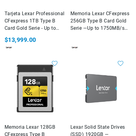
CineLogic
DOLICA
Tarjeta Lexar Professional
Memoria Lexar CFexpress
easyCover
CFexpress 1TB Type B
256GB Type B Card Gold
FIRMCAM
Card Gold Serie - Up to
Serie —Up to 1750MB/s
1900MB/s read, up to
read, up to 1500MB/s
Floyd
$13,999.00
1500MB/s write
Rose
write Professional
GOLIATH
Hahnemühle
Joby
Kase
KATA
Kenko
KINGJOY
Kodak
Accesorios
Memoria Lexar 128GB
Lexar Solid State Drives
Fotografia
CFexpress Type B
(SSD) 1920GB —