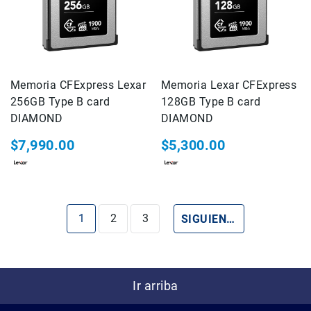
o
Battery
Grips
Oculares
y
Memoria CFExpress Lexar
Memoria Lexar CFExpress
Visores
256GB Type B card
128GB Type B card
Controladores
DIAMOND
DIAMOND
a
Distancia
$7,990.00
$5,300.00
Estuche,
Maletas
y
Correas
Estás leyendo la página
Página
Página
PÁGINA
1
2
3
SIGUIENTE
Cables
Kits
Camara
Mirroles
Ir arriba
VideoPRO