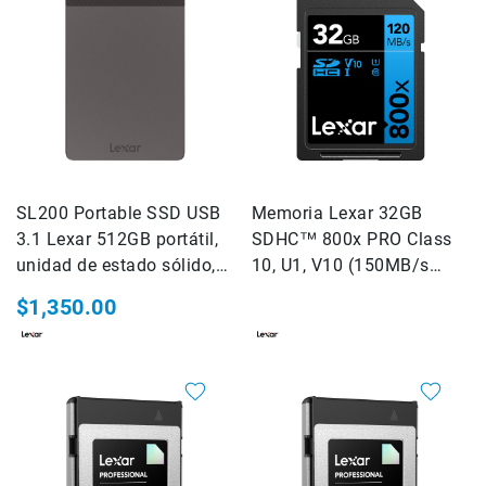
Shot
Cámaras
ALPHA
Lentes
ALPHA
Flashes
Speedlite
SL200 Portable SSD USB
Teleconvertidores
Memoria Lexar 32GB
-
3.1 Lexar 512GB portátil,
SDHC™ 800x PRO Class
Extender
unidad de estado sólido,
10, U1, V10 (150MB/s
Accesorios
hasta 550MB/s de lectura
read)
$1,350.00
para
Lentes
Baterías
Cargadores
Acc
de
energia
Empuñaduras