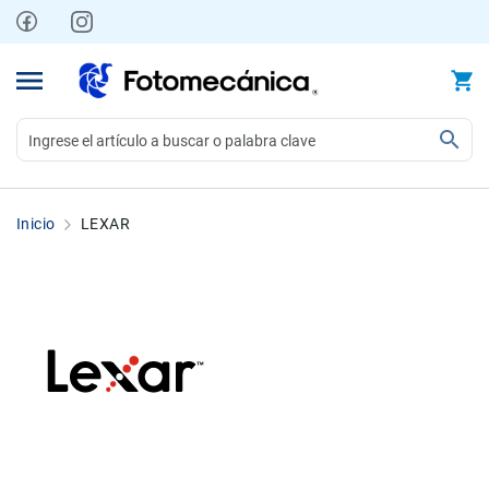
Ir
al
contenido
Video
Videocámaras
Inicio
LEXAR
Profesionales
Compactas
y
semiprofesionales
Acción
y
Deportes
Kits
Monitores
Accesorios