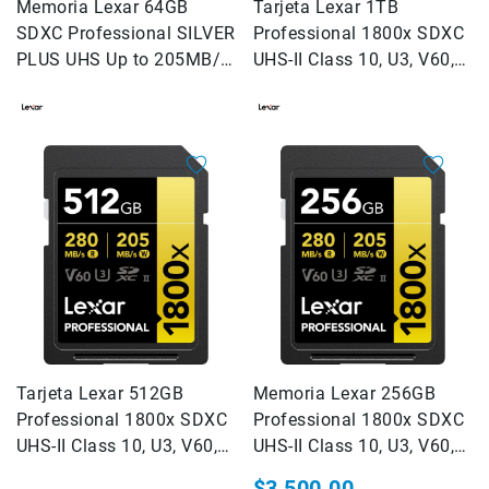
Memoria Lexar 64GB
Tarjeta Lexar 1TB
Correas
SDXC Professional SILVER
Professional 1800x SDXC
Flashes
PLUS UHS Up to 205MB/s
UHS-II Class 10, U3, V60,
e
read, 150MB/s write speed
1800x
Iluminación
Lámparas
portátiles
Accesorios
para
Fotografía
Empuñadora
y
Grip
Kits
Tripiés
y
Monopiés
Tarjeta Lexar 512GB
Memoria Lexar 256GB
Cabeza
Professional 1800x SDXC
Professional 1800x SDXC
Kits
UHS-II Class 10, U3, V60,
UHS-II Class 10, U3, V60,
1800x
Accesorios
1800x
$3,500.00