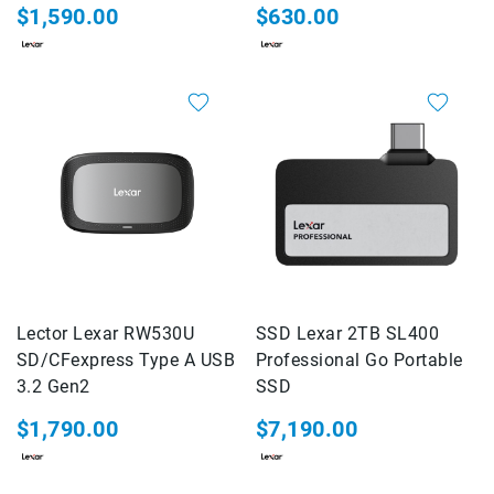
$1,590.00
$630.00
Rieles
ó
Sliders
Monitores
de
Campo
y
Viewfinders
Otros
Accesorios
Cuidados
y
Mantenimiento
Lector Lexar RW530U
SSD Lexar 2TB SL400
Follow
SD/CFexpress Type A USB
Professional Go Portable
Focus
3.2 Gen2
SSD
Accesorios
$1,790.00
$7,190.00
de
acción
Sistemas