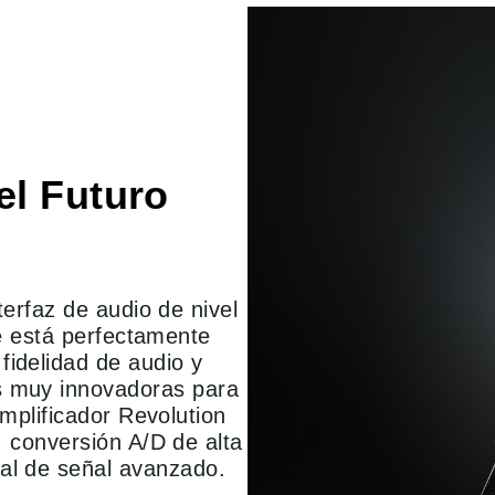
el Futuro
erfaz de audio de nivel
e está perfectamente
fidelidad de audio y
s muy innovadoras para
mplificador Revolution
 conversión A/D de alta
tal de señal avanzado.