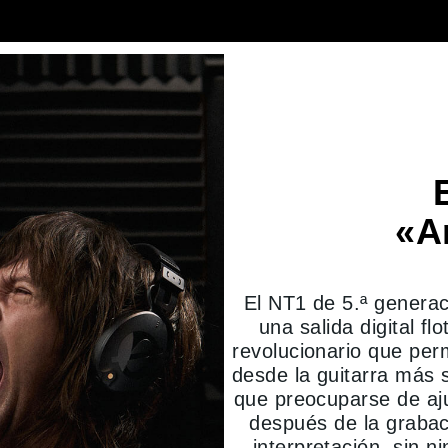
«A
El NT1 de 5.ª generac
una salida digital f
revolucionario que per
desde la guitarra más 
que preocuparse de aju
después de la grabac
interpretación, sin n