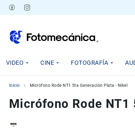
Ir
al
contenido
V
VIDEO
CINE
FOTOGRAFÍA
AU
i
d
e
o
Inicio
Micrófono Rode NT1 5ta Generación Plata - Nikel
C
i
Micrófono Rode NT1 5
n
e
F
o
t
Skip
Skip