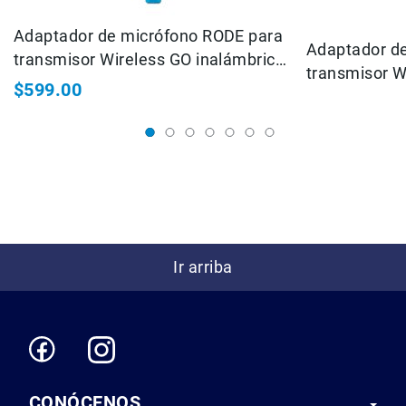
Micrófonos
para
Adaptador de micrófono RODE para
Adaptador d
cámaras
transmisor Wireless GO inalámbrico
transmisor W
Micrófonos
con clip (azul)
$599.00
con clip (nar
para
estudio
Micrófonos
para
celulares
Accesorios
para
micrófonos
Ir arriba
Microfonos
inalambricos
Kits
Audífonos
Auriculares
Accesorios
CONÓCENOS
Sistemas