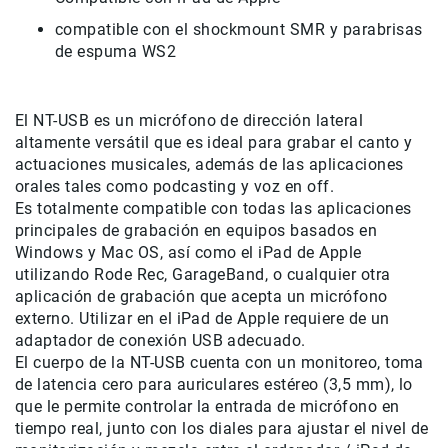
de
compatible con el shockmount SMR y parabrisas
intercomunicación
de espuma WS2
Kits
Videolamparas
El NT-USB es un micrófono de dirección lateral
Switcheras
altamente versátil que es ideal para grabar el canto y
de
actuaciones musicales, además de las aplicaciones
video
orales tales como podcasting y voz en off.
Cine
Es totalmente compatible con todas las aplicaciones
Cinema
principales de grabación en equipos basados ​​en
Lentes
Windows y Mac OS, así como el iPad de Apple
para
utilizando Rode Rec, GarageBand, o cualquier otra
Cine
aplicación de grabación que acepta un micrófono
Rigs
externo. Utilizar en el iPad de Apple requiere de un
adaptador de conexión USB adecuado.
Monitores
El cuerpo de la NT-USB cuenta con un monitoreo, toma
Camaras
de latencia cero para auriculares estéreo (3,5 mm), lo
de
que le permite controlar la entrada de micrófono en
Cine
tiempo real, junto con los diales para ajustar el nivel de
Kits