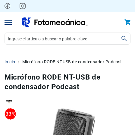
Ir
al
contenido
Video
Videocámaras
Inicio
Micrófono RODE NT-USB de condensador Podcast
Profesionales
Compactas
Micrófono RODE NT-USB de
y
condensador Podcast
semiprofesionales
Acción
y
Deportes
Skip
Skip
33%
to
to
Kits
the
the
Monitores
end
beginning
Accesorios
of
of