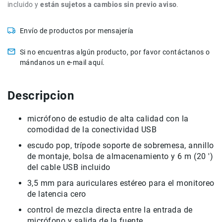
Filtros
incluido y
están sujetos a cambios sin previo aviso
.
Kits
Accesorios
Envío de productos por mensajería
Baterías
y
Si no encuentras algún producto, por favor contáctanos o
Cargadores
mándanos un e-mail aquí.
Memorias
y
Descripcion
Almacenamiento
Lectores
micrófono de estudio de alta calidad con la
Estuches,
Mochilas
comodidad de la conectividad USB
y
escudo pop, trípode soporte de sobremesa, annillo
Maletas
de montaje, bolsa de almacenamiento y 6 m (20 ')
Fundas
del cable USB incluido
y
3,5 mm para auriculares estéreo para el monitoreo
protectores
de latencia cero
Correas
Accesorios
control de mezcla directa entre la entrada de
para
micrófono y salida de la fuente