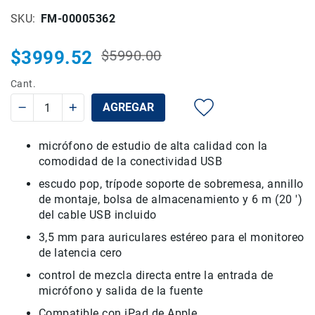
Rieles
SKU
FM-00005362
ó
Sliders
$3999.52
$5990.00
Precio
Precio
Monitores
habitual
especial
de
Cant.
Campo
AGREGAR
y
Viewfinders
Otros
micrófono de estudio de alta calidad con la
Accesorios
comodidad de la conectividad USB
Cuidados
escudo pop, trípode soporte de sobremesa, annillo
y
de montaje, bolsa de almacenamiento y 6 m (20 ')
Mantenimiento
del cable USB incluido
Follow
3,5 mm para auriculares estéreo para el monitoreo
Focus
de latencia cero
Accesorios
control de mezcla directa entre la entrada de
de
micrófono y salida de la fuente
acción
Sistemas
Compatible con iPad de Apple