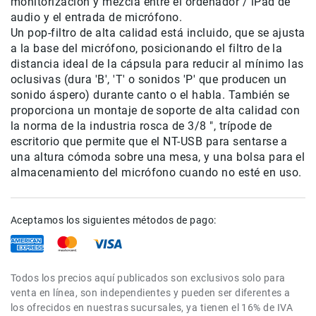
monitorización y mezcla entre el ordenador / iPad de
audio y el entrada de micrófono.
Accesorios
Un pop-filtro de alta calidad está incluido, que se ajusta
Fotografía
a la base del micrófono, posicionando el filtro de la
Cámaras
distancia ideal de la cápsula para reducir al mínimo las
Mirrorless
oclusivas (dura 'B', 'T' o sonidos 'P' que producen un
Reflex
sonido áspero) durante canto o el habla. También se
(DSLR)
proporciona un montaje de soporte de alta calidad con
la norma de la industria rosca de 3/8 ", trípode de
Compactas
escritorio que permite que el NT-USB para sentarse a
Fullframe
una altura cómoda sobre una mesa, y una bolsa para el
Instantáneas
almacenamiento del micrófono cuando no esté en uso.
Lentes
APS-
C
Aceptamos los siguientes métodos de pago:
Fullframe
Mirrorless
Todos los precios aquí publicados son exclusivos solo para
DSLR
venta en línea, son independientes y pueden ser diferentes a
Accesorios
los ofrecidos en nuestras sucursales, ya tienen el 16% de IVA