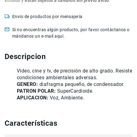
incluido y
están sujetos a cambios sin previo aviso
.
de
intercomunicación
Envío de productos por mensajería
Kits
Videolamparas
Si no encuentras algún producto, por favor contáctanos o
mándanos un e-mail aquí.
Switcheras
de
video
Descripcion
Cine
Cinema
Video, cine y tv, de precisión de alto grado. Resiste
Lentes
condiciones ambientales adversas.
para
GENERO:
diafragma pequeño, de condensador.
Cine
PATRON POLAR:
SuperCardioide.
Rigs
APLICACION:
Voz, Ambiente.
Monitores
Camaras
de
Características
Cine
Kits