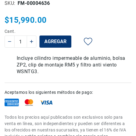
SKU
FM-00004636
Rieles
ó
$15,990.00
Sliders
Monitores
Cant.
de
Campo
AGREGAR
y
Viewfinders
Incluye cilindro impermeable de aluminio, bolsa
Otros
ZP2, clip de montaje RM5 y filtro anti viento
Accesorios
WSNTG3.
Cuidados
y
Mantenimiento
Aceptamos los siguientes métodos de pago:
Follow
Focus
Accesorios
Todos los precios aquí publicados son exclusivos solo para
de
venta en línea, son independientes y pueden ser diferentes a
acción
los ofrecidos en nuestras sucursales, ya tienen el 16% de IVA
Sistemas