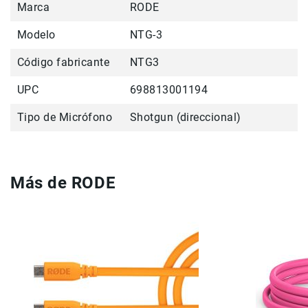
Marca
RODE
Accesorios
Modelo
NTG-3
Fotografía
Cámaras
Código fabricante
NTG3
Mirrorless
Reflex
UPC
698813001194
(DSLR)
Tipo de Micrófono
Shotgun (direccional)
Compactas
Fullframe
Instantáneas
Más de RODE
Lentes
APS-
C
Fullframe
Mirrorless
DSLR
Accesorios