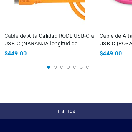
Filtros
Kits
Accesorios
Baterías
y
Cable de Alta Calidad RODE USB-C a
Cargadores
Cable de Alt
USB-C (NARANJA longitud de
USB-C (ROSA 
Memorias
y
1,5mts)
$449.00
$449.00
Almacenamiento
Lectores
Estuches,
Mochilas
y
Maletas
Fundas
y
protectores
Ir arriba
Correas
Accesorios
para