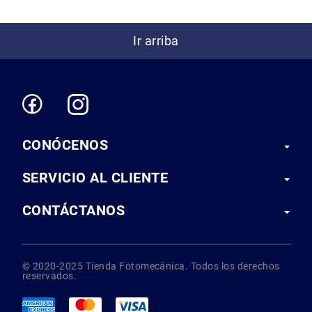
Correas
Flashes
Ir arriba
e
Iluminación
Lámparas
portátiles
Accesorios
para
Fotografía
CONÓCENOS
Empuñadora
y
SERVICIO AL CLIENTE
Grip
Kits
CONTÁCTANOS
Tripiés
y
Monopiés
Cabeza
© 2020-2025 Tienda Fotomecánica. Todos los derechos
reservados.
Kits
Accesorios