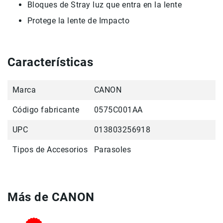
Bloques
de Stray
luz que entra en
la lente
Accesorios
Protege
la lente
de
Impacto
Fotografía
Cámaras
Mirrorless
Características
Reflex
(DSLR)
Compactas
Marca
CANON
Fullframe
Código fabricante
0575C001AA
Instantáneas
UPC
013803256918
Lentes
APS-
Tipos de Accesorios
Parasoles
C
Fullframe
Mirrorless
Más de CANON
DSLR
Accesorios