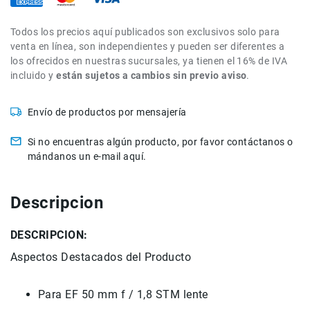
de
intercomunicación
Todos los precios aquí publicados son exclusivos solo para
Kits
venta en línea, son independientes y pueden ser diferentes a
los ofrecidos en nuestras sucursales, ya tienen el 16% de IVA
Videolamparas
incluido y
están sujetos a cambios sin previo aviso
.
Switcheras
de
Envío de productos por mensajería
video
Cine
Si no encuentras algún producto, por favor contáctanos o
Cinema
mándanos un e-mail aquí.
Lentes
para
Cine
Descripcion
Rigs
DESCRIPCION:
Monitores
Aspectos
Destacados
del Producto
Camaras
de
Cine
Para
EF
50 mm f
/
1,8
STM
lente
Kits