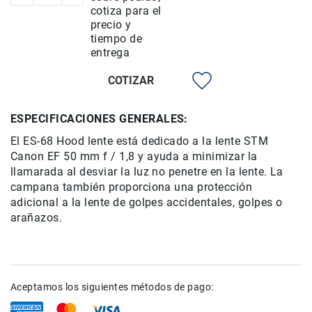
cotiza para el
Rieles
precio y
ó
tiempo de
Sliders
entrega
Monitores
de
COTIZAR
Campo
y
ESPECIFICACIONES GENERALES:
Viewfinders
El ES-
68
Hood lente
está dedicado
a la lente
STM
Otros
Canon
EF 50 mm f
Accesorios
/
1,8 y
ayuda a minimizar
la
llamarada
al desviar la
luz no penetre en
la lente
.
La
Cuidados
campana
también proporciona
una protección
y
adicional
a la lente
de
golpes accidentales
, golpes
o
Mantenimiento
arañazos.
Follow
Focus
Accesorios
de
Aceptamos los siguientes métodos de pago:
acción
Sistemas