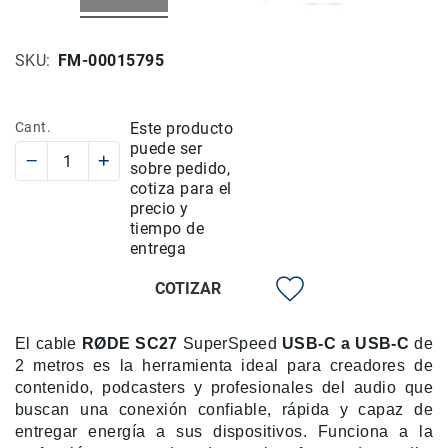
Rieles
ó
SKU
FM-00015795
Sliders
Monitores
de
Cant.
Este producto
Campo
puede ser
y
sobre pedido,
Viewfinders
cotiza para el
Otros
precio y
Accesorios
tiempo de
entrega
Cuidados
y
COTIZAR
Mantenimiento
Follow
El cable
RØDE SC27
Focus
SuperSpeed
USB‑C a USB‑C
de
2 metros es la herramienta ideal para creadores de
Accesorios
contenido, podcasters y profesionales del audio que
de
buscan una conexión confiable, rápida y capaz de
acción
entregar energía a sus dispositivos. Funciona a la
Sistemas