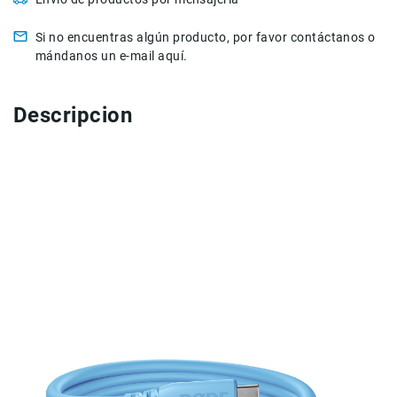
Accesorios
Si no encuentras algún producto, por favor contáctanos o
Fotografía
mándanos un e-mail aquí.
Cámaras
Mirrorless
Descripcion
Reflex
(DSLR)
Compactas
Fullframe
Instantáneas
Lentes
APS-
C
Fullframe
Mirrorless
DSLR
Accesorios