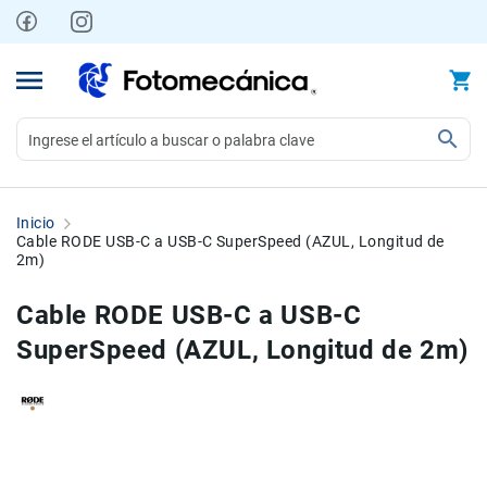
Ir
al
contenido
Video
Videocámaras
Inicio
Profesionales
Cable RODE USB-C a USB-C SuperSpeed ​(AZUL, Longitud de
2m)
Compactas
y
Cable RODE USB-C a USB-C
semiprofesionales
SuperSpeed ​(AZUL, Longitud de 2m)
Acción
y
Deportes
Kits
Skip
Skip
Monitores
to
to
Accesorios
the
the