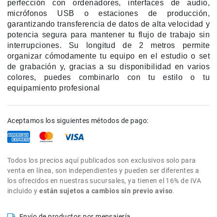
perfección con ordenadores, interfaces de audio,
de
micrófonos USB o estaciones de producción,
intercomunicación
garantizando transferencia de datos de alta velocidad y
Kits
potencia segura para mantener tu flujo de trabajo sin
interrupciones. Su longitud de 2 metros permite
Videolamparas
organizar cómodamente tu equipo en el estudio o set
Switcheras
de grabación y, gracias a su disponibilidad en varios
de
colores, puedes combinarlo con tu estilo o tu
video
equipamiento profesional
Cine
Cinema
Lentes
Aceptamos los siguientes métodos de pago:
para
Cine
Rigs
Todos los precios aquí publicados son exclusivos solo para
Monitores
venta en línea, son independientes y pueden ser diferentes a
los ofrecidos en nuestras sucursales, ya tienen el 16% de IVA
Camaras
incluido y
están sujetos a cambios sin previo aviso
.
de
Cine
Kits
Envío de productos por mensajería