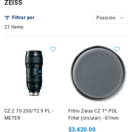
ZEISS
Drones
Accesorios
Filtrar por
Posición
Kit1
21
Items
Accesorios
Baterías
y
Cargadores
Tarjetas
de
Memoria
y
Medios
Estuches
y
Maletas
Iluminación
CZ.2 70-200/T2.9 PL -
Filtro Zeiss CZ T* POL
METER
Filter (circular) - 67mm
Tripiés
y
$3,420.00
Monopiés