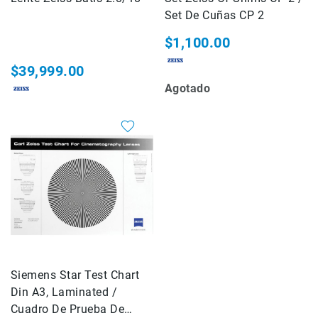
Set De Cuñas CP 2
Consolas
Audio
$1,100.00
Video
$39,999.00
Audio
Agotado
y
Video
Impresión
Impresoras
Plotters
Consumibles
Servicio
Marcas
AZDEN
BLACKRAPID
Siemens Star Test Chart
CARRY
Din A3, Laminated /
SPEED
Cuadro De Prueba De