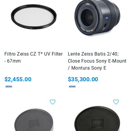
de
intercomunicación
Kits
Videolamparas
Switcheras
de
video
Filtro Zeiss CZ T* UV Filter
Lente Zeiss Batis 2/40;
Cine
- 67mm
Close Focus Sony E-Mount
Cinema
/ Montura Sony E
Lentes
para
$2,455.00
$35,300.00
Cine
Rigs
Monitores
Camaras
de
Cine
Kits