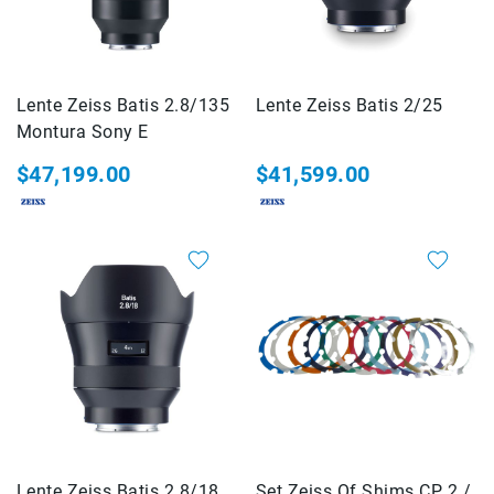
Micrófonos
para
cámaras
Micrófonos
Lente Zeiss Batis 2.8/135
Lente Zeiss Batis 2/25
para
Montura Sony E
estudio
$47,199.00
$41,599.00
Micrófonos
para
celulares
Accesorios
para
micrófonos
Microfonos
inalambricos
Kits
Audífonos
Auriculares
Accesorios
Lente Zeiss Batis 2.8/18
Set Zeiss Of Shims CP 2 /
Sistemas