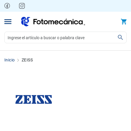
Ir
al
contenido
Video
Videocámaras
Inicio
ZEISS
Profesionales
Compactas
y
semiprofesionales
Acción
y
Deportes
Kits
Monitores
Accesorios