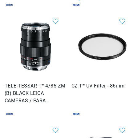
Rieles
ó
Sliders
Monitores
de
Campo
y
Viewfinders
Otros
Accesorios
Cuidados
y
TELE-TESSAR T* 4/85 ZM
CZ T* UV Filter - 86mm
Mantenimiento
(B) BLACK LEICA
Follow
CAMERAS / PARA
Focus
CAMARAS LEICA
Accesorios
de
acción
Sistemas