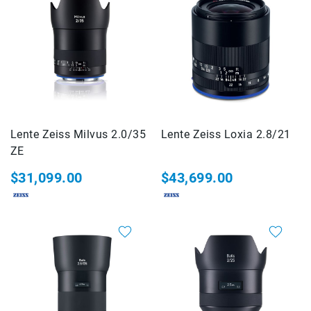
Cuidados
y
Mantenimiento
Kits
Marco
Accesorios
de
montaje
Lente Zeiss Milvus 2.0/35
Lente Zeiss Loxia 2.8/21
Abrazaderas
ZE
Magic
$31,099.00
$43,699.00
Arms
Kits
Conferencia
Audio
Grabadoras
Micrófonos
Micrófonos
lavalier