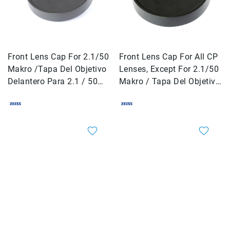
Accesorios
Fotografía
Cámaras
Mirrorless
Front Lens Cap For 2.1/50
Front Lens Cap For All CP
Reflex
Makro /Tapa Del Objetivo
Lenses, Except For 2.1/50
(DSLR)
Delantero Para 2.1 / 50
Makro / Tapa Del Objetivo
Compactas
Makro
Delantero Para Todas L
Fullframe
Instantáneas
Lentes
APS-
C
Fullframe
Mirrorless
DSLR
Accesorios