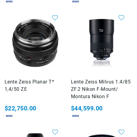
Correas
Flashes
e
Iluminación
Lámparas
portátiles
Accesorios
para
Fotografía
Empuñadora
y
Grip
Lente Zeiss Planar T*
Lente Zeiss Milvus 1.4/85
Kits
1,4/50 ZE
ZF.2 Nikon F-Mount/
Tripiés
Montura Nikon F
y
$22,750.00
$44,599.00
Monopiés
Cabeza
Kits
Accesorios