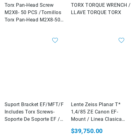
Filtros
Torx Pan-Head Screw
TORX TORQUE WRENCH /
Kits
M2X8- 50 PCS /Tornillos
LLAVE TORQUE TORX
Accesorios
Torx Pan-Head M2X8-50
Baterías
Piezas
y
Cargadores
Memorias
y
Almacenamiento
Lectores
Estuches,
Mochilas
y
Maletas
Fundas
Suport Bracket EF/MFT/F
Lente Zeiss Planar T*
y
Includes Torx Screws-
1,4/85 ZE Canon EF-
protectores
Soporte De Soporte EF /
Mount / Linea Clasica
Correas
MFT / F Incluye Tornillos
Montura Canon EF
Accesorios
$39,750.00
Torx
para